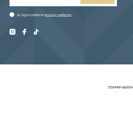
Ja, jeg accepterer
privacy-reglerne
556949-6630 Mo