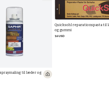
Quicksohl reparationspasta til 
og gummi
16 USD
spraymaling til læder og