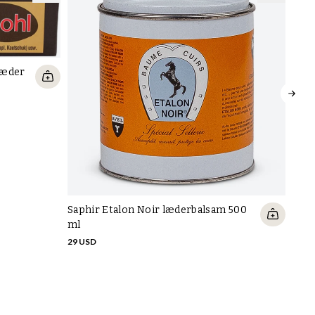
læder
Saphir Etalon Noir læderbalsam 500
Saph
ml
til 
29 USD
20 U