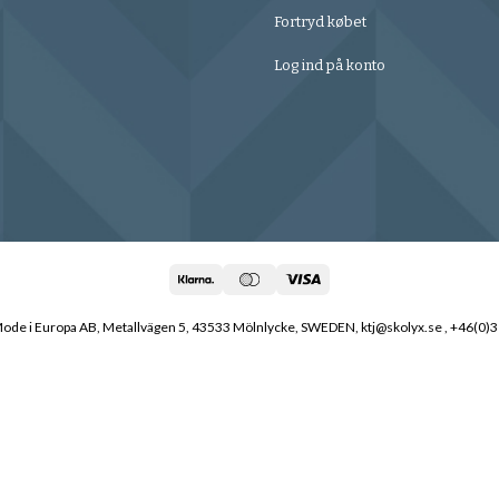
Fortryd købet
Log ind på konto
de i Europa AB, Metallvägen 5, 43533 Mölnlycke, SWEDEN, ktj@skolyx.se , +46(0)