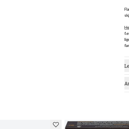
Fl
sk
He
f.
li
fa
L
A