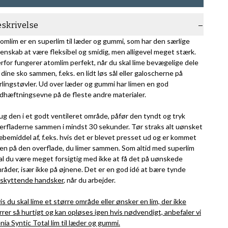
eskrivelse
omlim er en superlim til læder og gummi, som har den særlige
enskab at være fleksibel og smidig, men alligevel meget stærk.
rfor fungerer atomlim perfekt, når du skal lime bevægelige dele
 dine sko sammen, f.eks. en lidt løs sål eller galoscherne på
rlingstøvler. Ud over læder og gummi har limen en god
dhæftningsevne på de fleste andre materialer.
ug den i et godt ventileret område, påfør den tyndt og tryk
erfladerne sammen i mindst 30 sekunder. Tør straks alt uønsket
æbemiddel af, f.eks. hvis det er blevet presset ud og er kommet
en på den overflade, du limer sammen. Som altid med superlim
al du være meget forsigtig med ikke at få det på uønskede
råder, især ikke på øjnene. Det er en god idé at bære tynde
skyttende handsker
, når du arbejder.
is du skal lime et større område eller ønsker en lim, der ikke
rrer så hurtigt og kan opløses igen hvis nødvendigt, anbefaler vi
nia Syntic Total lim til læder og gummi.