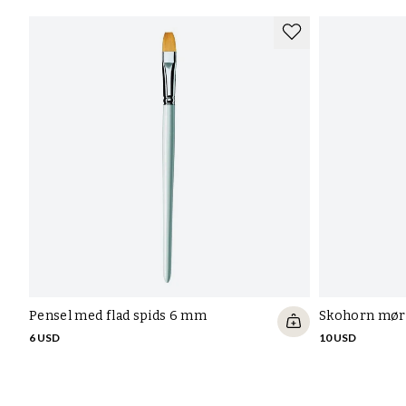
Pensel med flad spids 6 mm
Skohorn mør
6 USD
10 USD