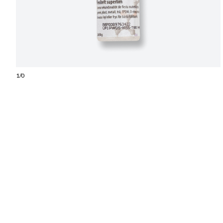
1
/
0