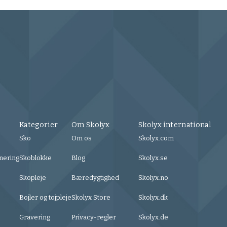
Kategorier
Om Skolyx
Skolyx international
Sko
Om os
Skolyx.com
nering
Skoblokke
Blog
Skolyx.se
Skopleje
Bæredygtighed
Skolyx.no
Bojler og tojpleje
Skolyx Store
Skolyx.dk
Gravering
Privacy-regler
Skolyx.de