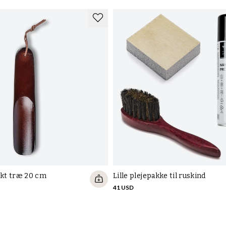
kt træ 20 cm
Lille plejepakke til ruskind
41 USD