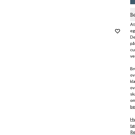
B
At
eg
De
på
cu
ve
Br
ov
kl
ov
sk
om
be
Hv
tø
Re