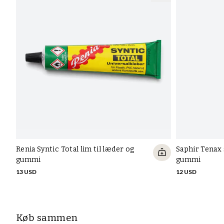
Renia Syntic Total lim til læder og
Saphir Tenax 
gummi
gummi
13 USD
12 USD
Køb sammen