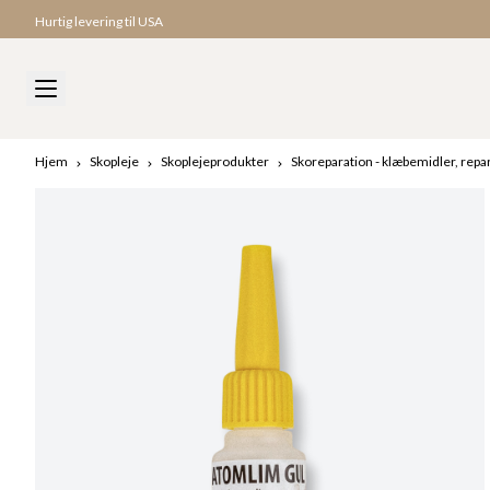
Hurtig levering til USA
Hjem
Skopleje
Skoplejeprodukter
Skoreparation - klæbemidler, repar