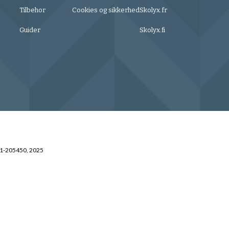
Tilbehor
Cookies og sikkerhed
Skolyx.fr
Guider
Skolyx.fi
31-205450, 2025