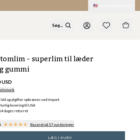
🇺🇸
United States
(
USD
)
tomlim - superlim til læder
g gummi
0 USD
shistorik
Told og afgifter opkræves ved import
Hurtig levering til USA
14 dages returret
6
Baseret på 57 vurderinger
LÆG I KURV