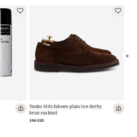
Yanko Stitchdown plain toe derby
Voks
brun ruskind
7 US
196 USD