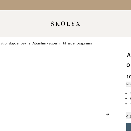
ationslapper osv.
Atomlim - superlim til læder og gummi
A
o
1
Pri
4.