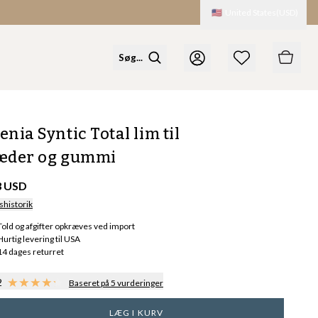
🇺🇸
United States
(
USD
)
enia Syntic Total lim til
æder og gummi
3 USD
shistorik
Told og afgifter opkræves ved import
Hurtig levering til USA
14 dages returret
2
Baseret på 5 vurderinger
LÆG I KURV