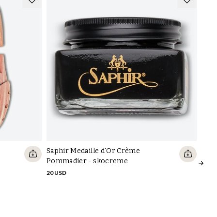
Pløs
10 U
Saphir Medaille d'Or Crème
Pommadier - skocreme
20 USD