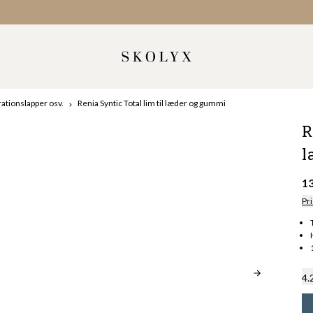
ationslapper osv.
Renia Syntic Total lim til læder og gummi
R
l
1
Pri
4.