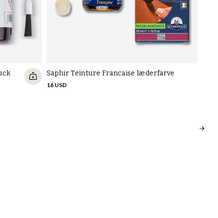
buck
Saphir Teinture Francaise læderfarve
Saph
16 USD
18 U