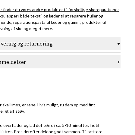
r finder du vores andre produkter til forskellige skoreparationer
,
eks. lapper i både tekstil og læder til at reparere huller og
gnende, reparationspasta til læder og gummi, produkter til
rvning af sko og meget mere.
evering og returnering
nmeldelser
r skal limes, er rene. Hvis muligt, ru dem op med fint
ligt alt støv.
 overflader og lad det tørre i ca. 5-10 minutter, indtil
klistret. Pres derefter delene godt sammen. Til tættere