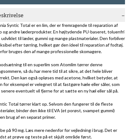
eskrivelse
nia Syntic Total er en lim, der er fremragende til reparation af
o og andre læderprodukter. En højtydende PU-baseret, toluenfri
m udviklet til læder, gummi og mange plastmaterialer. Den forbliver
eksibel efter tørring, hvilket gør den ideel til reparation af fodtøj.
rfor bruges den af mange professionelle skomagere.
modsætning til en superlim som Atomlim tørrer denne
ngsommere, så du har mere tid til at sikre, at det hele bliver
rrekt. Den kan også opløses med acetone, hvilket betyder, at
n for eksempel er velegnet til at fastgøre hæle eller såler, som
 senere eventuelt vil fjerne for at sætte en ny hæl eller sål på.
ntic Total tørrer klart op. Selvom den fungerer til de fleste
terialer, binder den ikke til EVA (et porøst, svampet gummi)
en brug af en separat primer.
be på 90 mg. Læs mere nedenfor for vejledning i brug. Det er
dst at prøve og teste på et skjult område først.