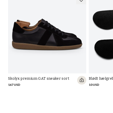
Skolyx premium GAT sneaker sort
Blødt hælgreb
167 USD
10 USD