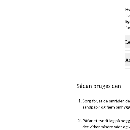
He
f.
li
fa
L
A
Sådan bruges den
Sørg for, at de områder, de
sandpapir og fjern omhygge
Påfør et tyndt lag på begge
det virker mindre vådt og 