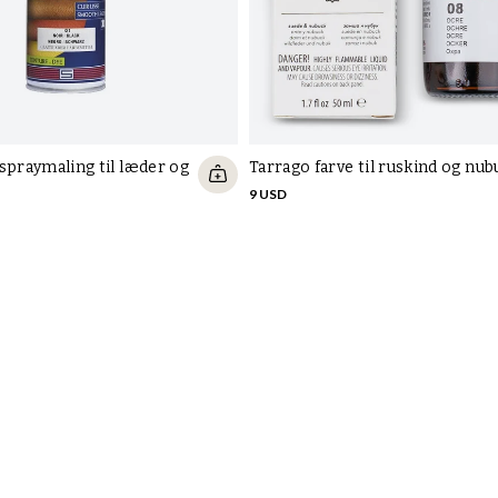
spraymaling til læder og
Tarrago farve til ruskind og nu
9 USD