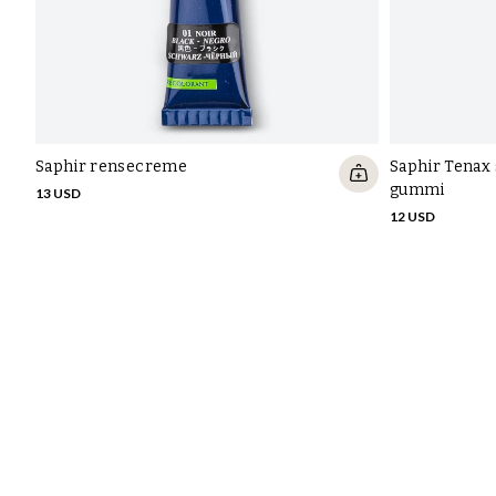
Saphir rensecreme
Saphir Tenax 
gummi
13 USD
12 USD