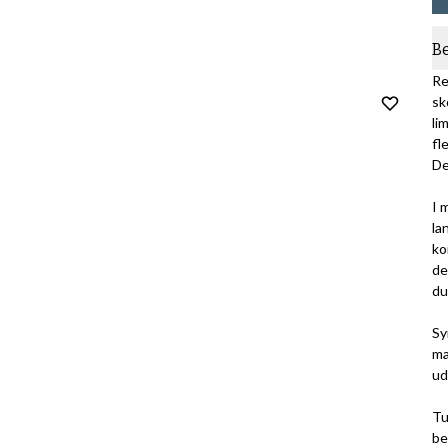
B
Re
sk
li
fl
De
I 
la
ko
de
du
Sy
ma
ud
Tu
be