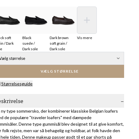
ck soft
Black
Dark brown
Vis mere
in / Dark
suede /
soft grain /
le
Dark sole
Dark sole
Vælg størrelse
VÆLG STØRRELSE
Størrelsesguide
eskrivelse
 ny type sommersko, der kombinerer klassiske Belgian loafers
d de populære "traveler loafers" med dæmpede
mmisåler. Denne type gummisål blev designet til at give komfort,
r folk rejste, men var så behagelig og holdbar, at folk havde den
 hele tiden. Denne makeup passer godt til et par shorts på