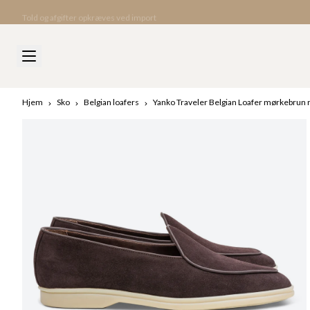
Told og afgifter opkræves ved import
Hjem
Sko
Belgian loafers
Yanko Traveler Belgian Loafer mørkebrun 