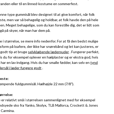
randen eller til en linned-kostume en sommerfest.
nne type gummisål blev designet til at give komfort, når folk
jste, men var så behagelig og holdbar, at folk havde den på hele
den. Meget behagelige, som du kan forestille dig, det er lidt som
 gå på skyer, når man har dem på.
lle i størrelse, se mere info nedenfor. For at få den bedst mulige
sform på loafere, der ikke har snørebånd og let kan justeres, er
 godt tip at bruge
selvklæbende læderpuder
. Fungerer perfekt,
is du for eksempel oplever en hælplaster og er ekstra god, hvis
 har en lav indgang. Hvis du har smalle fødder, kan selv en
tynd
dersål i læder fungere godt
.
este:
mpende fuldgummisål. Hælhøjde 22 mm (7/8").
ørrelse:
 er relativt små i størrelsen sammenlignet med for eksempel
ndsyede sko fra Yanko, Skolyx, TLB Mallorca, Crockett & Jones
 Carmina.