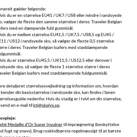
nerelt gælder følgende:
Hvis du er en størrelse EU41 / UK7 / US8 eller mindre i randsyede
o, vælger de fleste den samme størrelse i deres Traveler Belgian
afers med en dæmpende fuld gummisål.
Hvis du er mellem størrelse EU41,5 / UK7,5 / US8,5 og EU45 /
11 / US12 i randsyede sko, så vælger de fleste 0,5 størrelse
ørre i deres Traveler Belgian loafers med støddæmpende
ldgummisål.
Hvis du er størrelse EU45,5 / UK11,5 / US12,5 eller derover i
ndsyede sko, så vælger de fleste 1 størrelse større i deres
aveler Belgian loafers med støddæmpende fuldgummisål.
re detaljeret størrelsesvejledning og information om, hvordan
 kender din basisstørrelse i randsyede sko, kan findes i fanen
ørrelsesguide nedenfor. Hvis du stadig er i tvivl om din størrelse,
 send en e-mail til
ktj@skolyx.se
.
ovpleje:
phir Medaille d'Or Super Invulner
til imprægnering (beskyttelse
d fugt og snavs). Brug ruskindbørste regelmæssigt til at børste