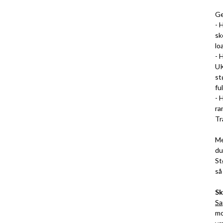
Ge
- 
sk
lo
- 
UK
st
fu
- 
ra
Tr
Me
du
St
så
Sk
Sa
mo