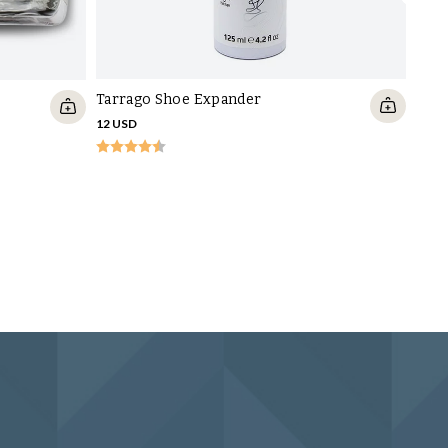
Tarrago Shoe Expander
12 USD
Pløs
10 U