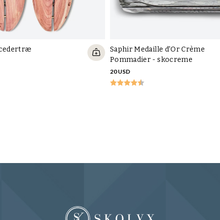
 cedertræ
Saphir Medaille d'Or Crème
Pommadier - skocreme
20 USD