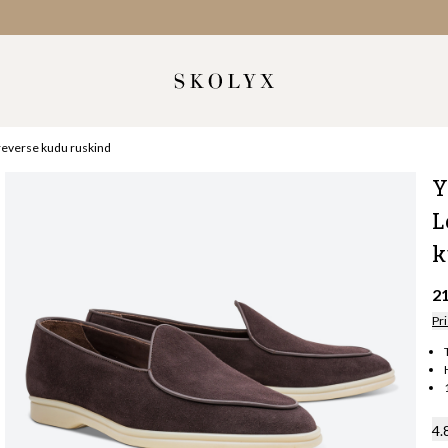
reverse kudu ruskind
Y
L
k
2
Pri
4.