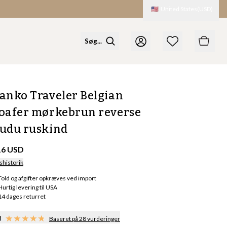
🇺🇸
United States
(
USD
)
anko Traveler Belgian
oafer mørkebrun reverse
udu ruskind
16 USD
shistorik
Told og afgifter opkræves ved import
Hurtig levering til USA
14 dages returret
8
Baseret på 28 vurderinger