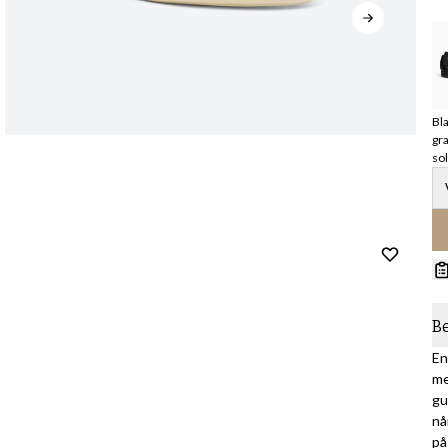
Bla
gra
so
B
En
me
gu
nå
på