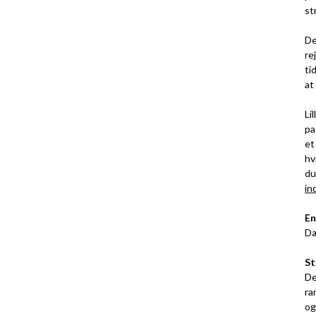
st
De
re
ti
at
Li
pa
et
hv
du
in
En
Dæ
St
De
ra
og