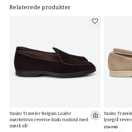
Relaterede produkter
Yanko Traveler Belgian Loafer
Yanko Travel
mørkebrun reverse kudu ruskind med
lysegrå rever
mørk sål
216 USD