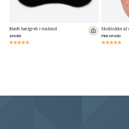
Blødt hælgreb i ruskind
Skoblokke af
10 USD
FRA 19 USD