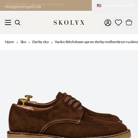
🇺🇸
United States
(
USD
)
Hurtig levering til USA
Hjem
Sko
Derby sko
Yanko Stitchdown apron derby mellembrun ruskin