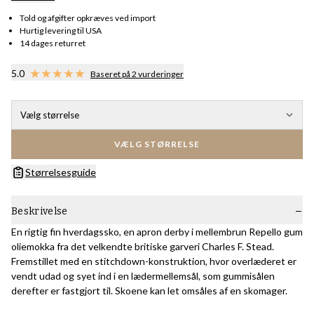
Told og afgifter opkræves ved import
Hurtig levering til USA
14 dages returret
5.0
Baseret på 2 vurderinger
Vælg størrelse
VÆLG STØRRELSE
Størrelsesguide
Beskrivelse
En rigtig fin hverdagssko, en apron derby i mellembrun Repello gum
oliemokka fra det velkendte britiske garveri Charles F. Stead.
Fremstillet med en stitchdown-konstruktion, hvor overlæderet er
vendt udad og syet ind i en lædermellemsål, som gummisålen
derefter er fastgjort til. Skoene kan let omsåles af en skomager.