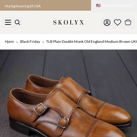
🇺🇸
United States
(
USD
)
Hurtig levering til USA
Hjem
Black Friday
TLB Plain Double Monk Old England Medium Brown UK8,