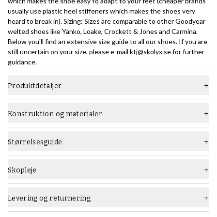
which makes the shoe easy to adapt to your feet (cheaper brands
usually use plastic heel stiffeners which makes the shoes very
heard to break in). Sizing: Sizes are comparable to other Goodyear
welted shoes like Yanko, Loake, Crockett & Jones and Carmina.
Below you'll find an extensive size guide to all our shoes. If you are
still uncertain on your size, please e-mail
ktj@skolyx.se
for further
guidance.
Produktdetaljer
Materiale
Glat læder
Konstruktion og materialer
Læst
Oliver
Konstruktion:
Goodyear-randsyede konstruktionsmetoden er en relativt
Sål
Tynd gummisål
Størrelsesguide
avanceret måde at bygge sko på, der kræver et højt niveau af
Type
Munke sko
håndværk, og som producerer holdbare sko, der let kan løsnes
flere gange.
Skopleje
Vidde
F (standard)
Lær alt om Goodyears-randsyede skokonstruktion i denne guide
.
Anbefalede skoplejeprodukter:
Køn
Mænd
Brug
Saphir Medaille d'Or Creme Pommadier
skocreme og
Saphir
Levering og returnering
Nedenfor er et billede, der giver et overblik over konstruktionen:
Pate de Lux
vokspolish i mellembrun eller hasselnød til
Farve
Mellem brun
regelmæssig pleje. Det kan være en god idé at bruge
Saphir