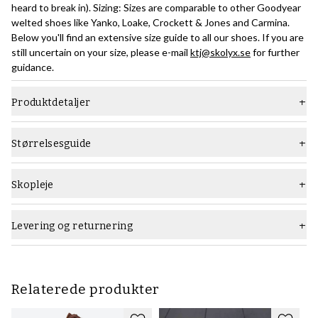
heard to break in). Sizing: Sizes are comparable to other Goodyear
welted shoes like Yanko, Loake, Crockett & Jones and Carmina.
Below you'll find an extensive size guide to all our shoes. If you are
still uncertain on your size, please e-mail
ktj@skolyx.se
for further
guidance.
Produktdetaljer
Materiale
Glat læder
Størrelsesguide
Sål
Lædersål
Type
Oxford
Skopleje
Anbefalede skoplejeprodukter:
Vidde
G (bred)
Brug
Saphir Medaille d'Or Creme Pommadier
skocreme og
Saphir
Levering og returnering
Farve
Mellem brun
Pate de Lux
vokspolish i mellembrun eller hasselnød til
regelmæssig pleje. Det kan være en god idé at bruge
Saphir
Mærke
TLB Mallorca
Renovateur Crème
1-2 gange om året til overfladerengøring og
ekstra pleje. For mere grundig men skånsom rengøring anbefaler vi
Relaterede produkter
Saphir Medaille d'Or Leather Cleanser læderrens
. Vi anbefaler at
bruge
cedertræskoblokke
for at forhindre unødvendige rynker og