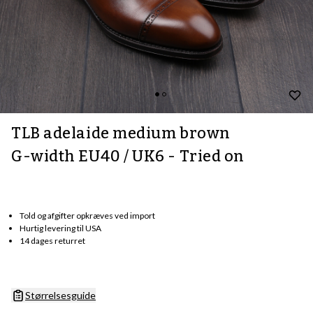
TLB adelaide medium brown
G-width EU40 / UK6 - Tried on
Told og afgifter opkræves ved import
Hurtig levering til USA
14 dages returret
Størrelsesguide