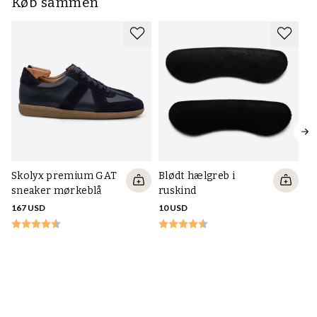
Køb sammen
Skolyx premium GAT
Blødt hælgreb i
sneaker mørkeblå
ruskind
167 USD
10 USD
S
sn
16