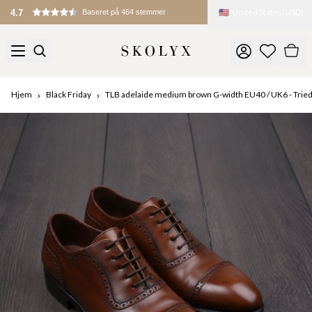
🇺🇸
United States
(
USD
)
4.7
Baseret på 464 stemmer
Hjem
Black Friday
TLB adelaide medium brown G-width EU40 / UK6 - Tried