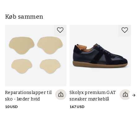
Køb sammen
Reparationslapper til
Skolyx premium GAT
S
sko - læder hvid
sneaker mørkeblå
sn
10 USD
167 USD
16