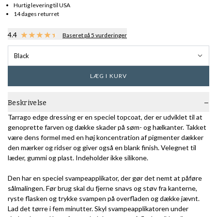
Hurtig levering til USA
14 dages returret
4.4
Baseret på 5 vurderinger
Black
LÆG I KURV
Beskrivelse
Tarrago edge dressing er en speciel topcoat, der er udviklet til at
genoprette farven og dække skader på søm- og hælkanter. Takket
være dens formel med en høj koncentration af pigmenter dækker
den mærker og ridser og giver også en blank finish. Velegnet til
læder, gummi og plast. Indeholder ikke silikone.
Den har en speciel svampeapplikator, der gør det nemt at påføre
sålmalingen. Før brug skal du fjerne snavs og støv fra kanterne,
ryste flasken og trykke svampen på overfladen og dække jævnt.
Lad det tørre i fem minutter. Skyl svampeapplikatoren under