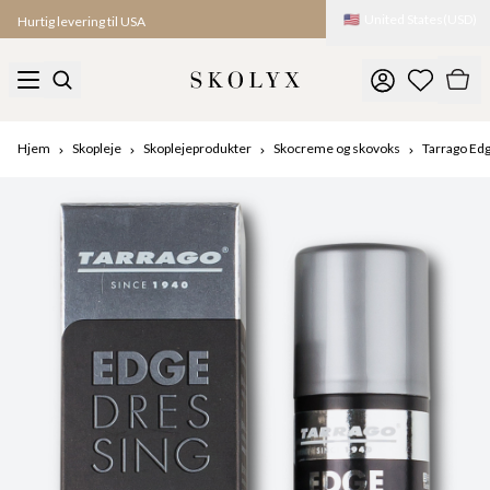
🇺🇸
United States
(
USD
)
Hurtig levering til USA
Hjem
Skopleje
Skoplejeprodukter
Skocreme og skovoks
Tarrago Ed