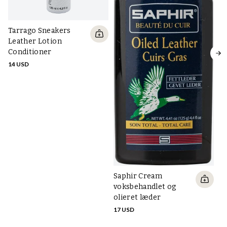
Tarrago Sneakers
Sa
Leather Lotion
lo
Conditioner
gr
fa
14 USD
24
Saphir Cream
voksbehandlet og
olieret læder
17 USD