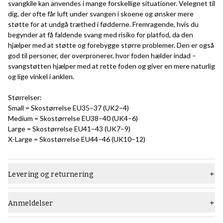
svangkile kan anvendes i mange forskellige situationer. Velegnet til
dig, der ofte får luft under svangen i skoene og ønsker mere
støtte for at undgå træthed i fødderne. Fremragende, hvis du
begynder at få faldende svang med risiko for platfod, da den
hjælper med at støtte og forebygge større problemer. Den er også
god til personer, der overpronerer, hvor foden hælder indad –
svangstøtten hjælper med at rette foden og giver en mere naturlig
og lige vinkel i anklen.
Størrelser:
Small = Skostørrelse EU35–37 (UK2–4)
Medium = Skostørrelse EU38–40 (UK4–6)
Large = Skostørrelse EU41–43 (UK7–9)
X-Large = Skostørrelse EU44–46 (UK10–12)
Levering og returnering
Anmeldelser