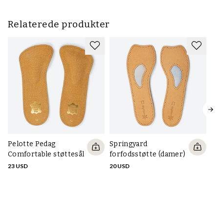
Relaterede produkter
Pelotte Pedag
Springyard
Comfortable støttesål
forfodsstøtte (damer)
23 USD
20 USD
An
l
20