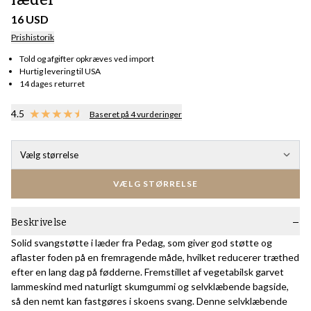
16 USD
Prishistorik
Told og afgifter opkræves ved import
Hurtig levering til USA
14 dages returret
4.5
Baseret på 4 vurderinger
Vælg størrelse
VÆLG STØRRELSE
Beskrivelse
Solid svangstøtte i læder fra Pedag, som giver god støtte og
aflaster foden på en fremragende måde, hvilket reducerer træthed
efter en lang dag på fødderne. Fremstillet af vegetabilsk garvet
lammeskind med naturligt skumgummi og selvklæbende bagside,
så den nemt kan fastgøres i skoens svang. Denne selvklæbende