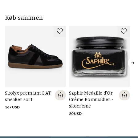
Køb sammen
Skolyx premium GAT
Saphir Medaille d'Or
S
sneaker sort
Crème Pommadier -
2
skocreme
167 USD
10
20 USD