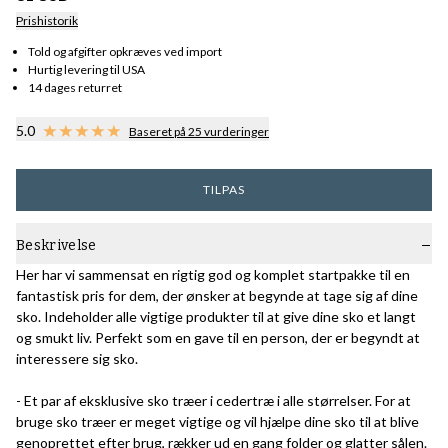
Prishistorik
Told og afgifter opkræves ved import
Hurtig levering til USA
14 dages returret
5.0
Baseret på 25 vurderinger
TILPAS
Beskrivelse
Her har vi sammensat en rigtig god og komplet startpakke til en
fantastisk pris for dem, der ønsker at begynde at tage sig af dine
sko. Indeholder alle vigtige produkter til at give dine sko et langt
og smukt liv. Perfekt som en gave til en person, der er begyndt at
interessere sig sko.
- Et par af eksklusive sko træer i cedertræ i alle størrelser. For at
bruge sko træer er meget vigtige og vil hjælpe dine sko til at blive
genoprettet efter brug, rækker ud en gang folder og glatter sålen.