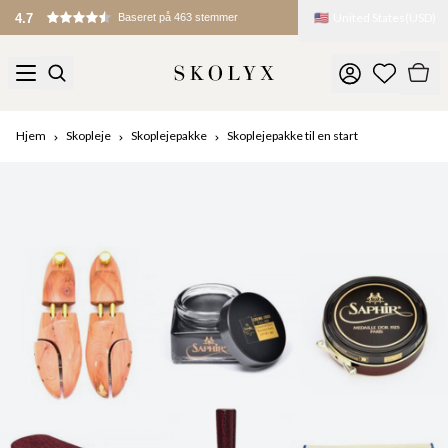
🇺🇸
United States
(
USD
)
4.7
Baseret på 463 stemmer
Hjem
Skopleje
Skoplejepakke
Skoplejepakke til en start