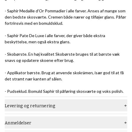
- Saphir Medaille d'Or Pommadier i alle farver. Anses af mange som
den bedste skosværte. Cremen både nærer og tilføjer glans. Påfør
fortrinsvis med en bomuldsklud.
- Saphir Pate De Luxe i alle farver, der giver både ekstra
beskyttelse, men også ekstra glans.
- Skobørste. En høj kvalitet Skobørste bruges til at børste væk
snavs og opdatere skoene efter brug.
- Applikator børste. Brug at anvende skokrämen, især god til at få
det stramt nær kanten af ​​sålen.
- Pudseklud. Bomuld Saphir til påføring skosværte og voks polish.
Levering og returnering
Anmeldelser