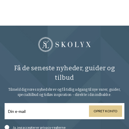
16
Få de seneste nyheder, guider og
tilbud
Tilmeld dig vores nyhedsbrev og få tidlig adgang til nye varer, guider,
specialtilbud og tidløs inspiration – direkte i din indbakke.
OPRET KONTO
Ja, jeg accepterer
privacy-reglerne