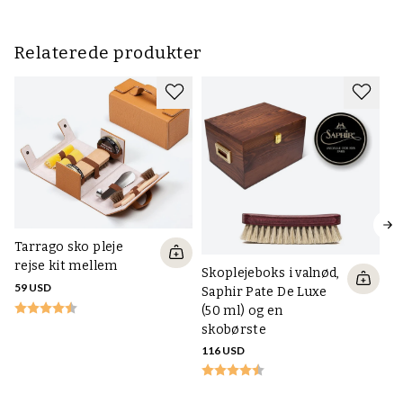
Relaterede produkter
Tarrago sko pleje
rejse kit mellem
Skoplejeboks i valnød,
59 USD
Saphir Pate De Luxe
(50 ml) og en
skobørste
Ta
116 USD
Ca
73