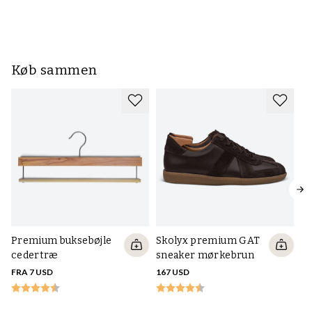
Køb sammen
Premium buksebøjle
Skolyx premium GAT
cedertræ
sneaker mørkebrun
FRA 7 USD
167 USD
S
re