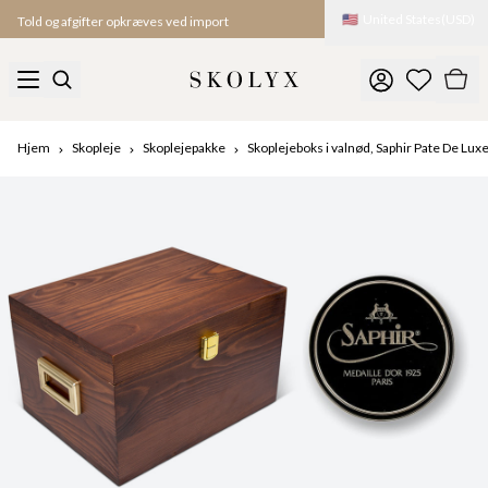
🇺🇸
United States
(
USD
)
Told og afgifter opkræves ved import
Hjem
Skopleje
Skoplejepakke
Skoplejeboks i valnød, Saphir Pate De Lux