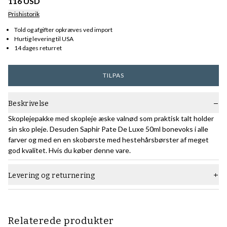
116 USD
Prishistorik
Told og afgifter opkræves ved import
Hurtig levering til USA
14 dages returret
TILPAS
Beskrivelse
Skoplejepakke med skopleje æske valnød som praktisk talt holder
sin sko pleje. Desuden Saphir Pate De Luxe 50ml bonevoks i alle
farver og med en en skobørste med hestehårsbørster af meget
god kvalitet. Hvis du køber denne vare.
Levering og returnering