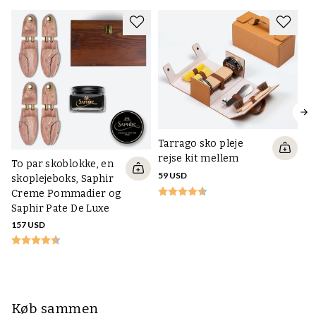
Få de seneste nyheder, guider og
tilbud
Tilmeld dig vores nyhedsbrev og få tidlig adgang til nye varer, guider,
specialtilbud og tidløs inspiration – direkte i din indbakke.
OPRET KONTO
Ja, jeg accepterer
privacy-reglerne
Kundeservice