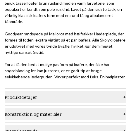
Smuk tassel loafer brun ruskind med en varm farvetone, som
populært er kendt som polo ruskind. Lavet på den sidste Jack, en
virkelig klassisk loafers form med en rund tå og afbalanceret
tåområde.
Goodyear randsyede på Mallorca med hælfrakker i læderplade, der
formes til foden, ekstra vigtigt på et par loafers. Alle Skolyx loafere
er udstyret med vores tynde bysåle, hvilket gør dem meget
nyttige uanset årstid.
For at få den bedst mulige pasform på loafere, der ikke har
snørebånd og let kan justeres, er et godt tip at bruge
selvklæbende læderpuder
. Virker perfekt mod f.eks. En hælplaster.
Produktdetaljer
Materiale
Ruskind
Konstruktion og materialer
Læst
Jack
Konstruktion:
Goodyear-randsyede konstruktionsmetoden er en relativt
Sål
Tynd gummisål