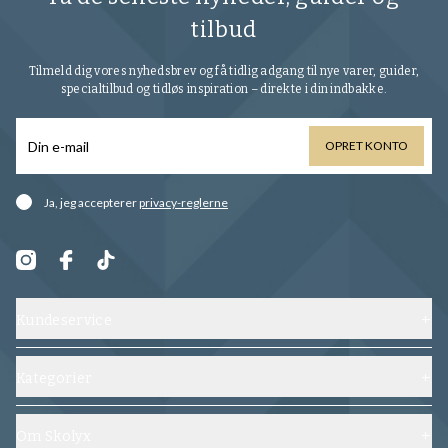
tilbud
Tilmeld dig vores nyhedsbrev og få tidlig adgang til nye varer, guider,
specialtilbud og tidløs inspiration – direkte i din indbakke.
OPRET KONTO
Ja, jeg accepterer
privacy-reglerne
Kundeservice
Kontakt os
Forsendelse, ombytning og returnering
Kategorier
Ofte stillede spørgsmål
Sko
Vilkår og betingelser
Skoblokke
Om Skolyx