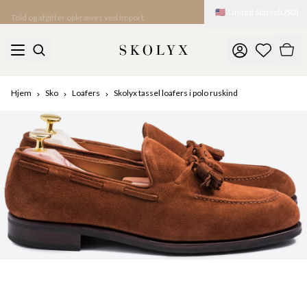
🇺🇸
United States
(
USD
)
Told og afgifter opkræves ved import
Hjem
Sko
Loafers
Skolyx tassel loafers i polo ruskind