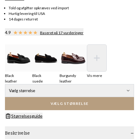
Told og afgifter opkræves ved import
Hurtig levering til USA
14 dages returret
4.9
Baseret på 17 vurderinger
Black
Black
Burgundy
Vis mere
leather
suede
leather
Vælg størrelse
VÆLG STØRRELSE
Størrelsesguide
Beskrivelse