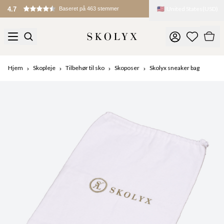
🇺🇸
United States
(
USD
)
4.7
Baseret på 463 stemmer
Hjem
Skopleje
Tilbehør til sko
Skoposer
Skolyx sneaker bag