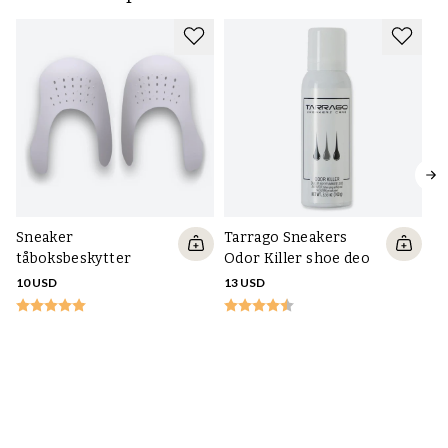
Sneaker
Tarrago Sneakers
tåboksbeskytter
Odor Killer shoe deo
10 USD
13 USD
Bø
st
10