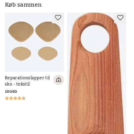
Køb sammen
Reparationslapper til
sko - tekstil
10 USD
S
sn
16