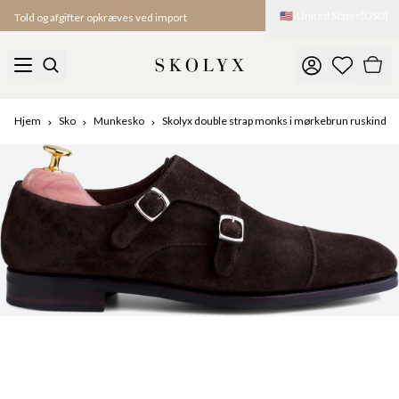
🇺🇸
United States
(
USD
)
Told og afgifter opkræves ved import
Hjem
Sko
Munkesko
Skolyx double strap monks i mørkebrun ruskind