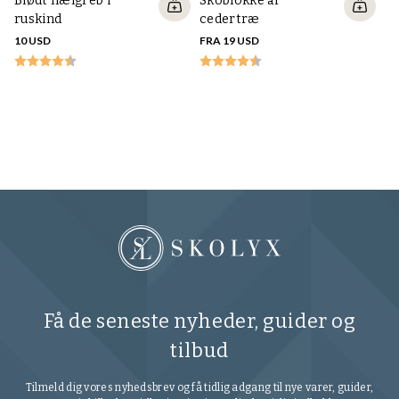
Blødt hælgreb i
Skoblokke af
stadig meget holdbare.
ruskind
cedertræ
10 USD
FRA 19 USD
S
26
Få de seneste nyheder, guider og
tilbud
Tilmeld dig vores nyhedsbrev og få tidlig adgang til nye varer, guider,