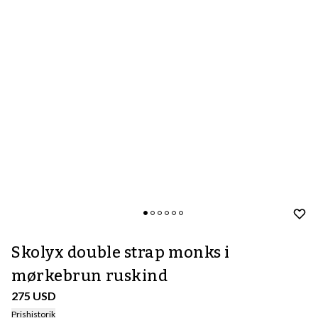
Skolyx double strap monks i
mørkebrun ruskind
275 USD
Prishistorik