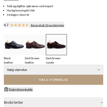
Told og afgifter opkræves ved import
Hurtig levering til USA
14 dages returret
4.7
Baseret på 10 vurderinger
Black
Dark brown
Dark brown
leather
leather
suede
Vælg størrelse
VÆLG STØRRELSE
Størrelsesguide
Beskrivelse