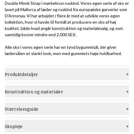
Double Monk Strap i mørkebrun ruskind. Vores egen serie af sko er
lavet på Mallorca af læder og ruskind fra europæiske garverier som
D'Annonay. Vi har arbejdet i flere år med at udvikle vores egen
kollektion, hvor vi havde til formål at producere en sko af høj
kvalitet, både hvad angår konstruktion og materialevalg, og som
samtidig koster mindre end 2.000 SEK.
Alle sko i vores egen serie har en tynd bygummisål, der giver
lædersålen et slankt look, men med gummiets høje holdbarhed.
Produktdetaljer
Materiale
Ruskind
Konstruktion og materialer
Læst
Hector
Konstruktion:
Goodyear-randsyede konstruktionsmetoden er en relativt
Sål
Tynd gummisål
Størrelsesguide
avanceret måde at bygge sko på, der kræver et højt niveau af
Type
Munke sko
håndværk, og som producerer holdbare sko, der let kan løsnes
flere gange.
Skopleje
Vidde
F (standard)
Lær alt om Goodyears-randsyede skokonstruktion i denne guide
.