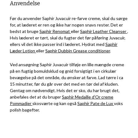
Anvendelse
Før du anvender Saphir Juvacuir re-farve creme, skal du sørge
for, at læderet er ren og ikke har nogen snavs rester. Det er
bedst at bruge
Saphir Renomat
eller
Saphir Leather Cleanser
.
Hvis læderet er tørt, skal du fugter det før påføring Juvacuir,
ellers vil det ikke passer ind i læderet. Hydrat med
Saphir
Læder Lotion
eller
Saphir Dubbin Grease conditioner
.
Ved ansøgning Saphir Juvacuir tilføje en lille mængde creme
på en fugtig bomuldsklud og gnid forsigtigt i en cirkulær
bevægelse på det område, du ønsker at farve. Lad tørre i ca
15 minutter, før du går over det med en tør del af kluden.
Gentag om nødvendigt. Hvis det er sko, du har brugt det,
anbefales det at du bruger
Saphir Medaille d'Or creme
Pommadier
skosværte og kan også
Saphir Pate de Lux
voks
polish bagefter.