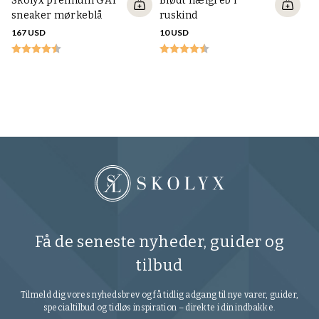
Skolyx premium GAT
Blødt hælgreb i
sneaker mørkeblå
ruskind
167 USD
10 USD
S
sn
16
Få de seneste nyheder, guider og
tilbud
Tilmeld dig vores nyhedsbrev og få tidlig adgang til nye varer, guider,
specialtilbud og tidløs inspiration – direkte i din indbakke.