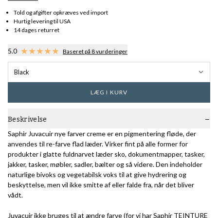
Told og afgifter opkræves ved import
Hurtig levering til USA
14 dages returret
5.0
Baseret på 8 vurderinger
Black
LÆG I KURV
Beskrivelse
Saphir Juvacuir nye farver creme er en pigmentering fløde, der
anvendes til re-farve flad læder. Virker fint på alle former for
produkter i glatte fuldnarvet læder sko, dokumentmapper, tasker,
jakker, tasker, møbler, sadler, bælter og så videre. Den indeholder
naturlige bivoks og vegetabilsk voks til at give hydrering og
beskyttelse, men vil ikke smitte af eller falde fra, når det bliver
vådt.
Juvacuir ikke bruges til at ændre farve (for vi har
Saphir TEINTURE