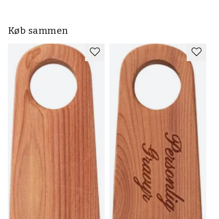
Køb sammen
S
5
in
40