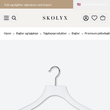
🇺🇸
United States
(
USD
)
Told og afgifter opkræves ved import
Hjem
Bøjler og tøjpleje
Tøjplejeprodukter
Bøjler
Premium jakkebøjle