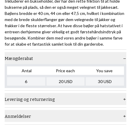
Inkluderer en bukseholder, der har den rette friktion til at holde
bukserne på plads, så den er også meget velegnet til jakkesæt.
Bøjlens bredde er 40 cm, 44 cm eller 47,5 cm, hvilket i kombination
med de brede skulderflanger gør dem velegnede til jakker og
frakker i de fleste størrelser. At have disse bøjler på hatstativet i
entreen derhjemme giver virkelig et godt førstehåndsindtryk på
besøgende. Kombiner dem med vores andre bøjler i samme farve
for at skabe et fantastisk samlet look til din garderobe.
Mængderabat
Antal
Price each
You save
6
20
USD
30
USD
Levering og returnering
Anmeldelser