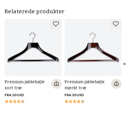
Relaterede produkter
Premium jakkebøjle
Premium jakkebøjle
sort træ
mørkt træ
FRA 20 USD
FRA 20 USD
Pr
hv
in
FR