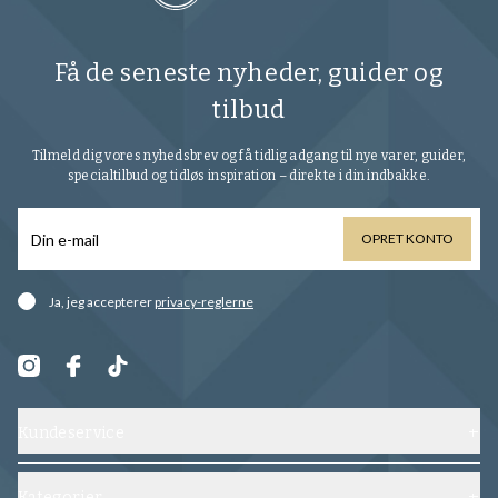
Få de seneste nyheder, guider og
tilbud
Tilmeld dig vores nyhedsbrev og få tidlig adgang til nye varer, guider,
specialtilbud og tidløs inspiration – direkte i din indbakke.
OPRET KONTO
Ja, jeg accepterer
privacy-reglerne
Kundeservice
Kontakt os
Forsendelse, ombytning og returnering
Kategorier