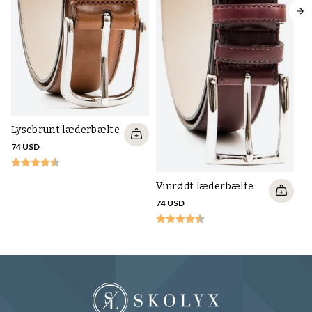
Bæ
ru
74
Lysebrunt læderbælte
74 USD
Vinrødt læderbælte
74 USD