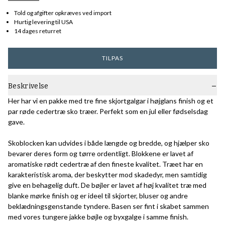
Told og afgifter opkræves ved import
Hurtig levering til USA
14 dages returret
TILPAS
Beskrivelse
Her har vi en pakke med tre fine skjortgalgar i højglans finish og et
par røde cedertræ sko træer. Perfekt som en jul eller fødselsdag
gave.
Skoblocken kan udvides i både længde og bredde, og hjælper sko
bevarer deres form og tørre ordentligt. Blokkene er lavet af
aromatiske rødt cedertræ af den fineste kvalitet. Træet har en
karakteristisk aroma, der beskytter mod skadedyr, men samtidig
give en behagelig duft. De bøjler er lavet af høj kvalitet træ med
blanke mørke finish og er ideel til skjorter, bluser og andre
beklædningsgenstande tyndere. Basen ser fint i skabet sammen
med vores tungere jakke bøjle og byxgalge i samme finish.