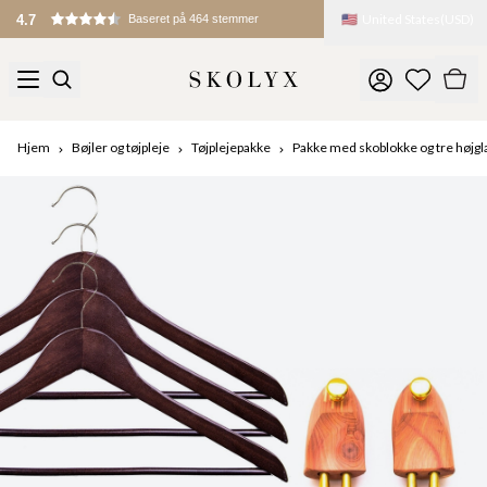
🇺🇸
United States
(
USD
)
4.7
Baseret på 464 stemmer
Hjem
Bøjler og tøjpleje
Tøjplejepakke
Pakke med skoblokke og tre højgl