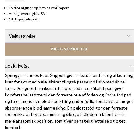
Told og afgifter opkræves ved import
Hurtig levering til USA
14 dages returret
Vælg størrelse
VÆLG STØRRELSE
Beskrivelse
Springyard Ladies Foot Support giver ekstra komfort og aflastning,
især for sko med hæle, skåret til også passe ind i sko med åbne
tæer. Designet til maksimal förfotsstöd med såkaldt pad, giver
komfortabel støtte til den forreste bue af foden og lindre fod pad
og tæer, mens den bløde polstring under fodballen. Lavet af meget
absorberende blød lammeskind. En pelottstöd gør den forreste
fod er ikke at bryde sammen og sikre, at tålederna få en bedre,
mere anatomisk position, som giver behagelig lettelse og øget
komfort.