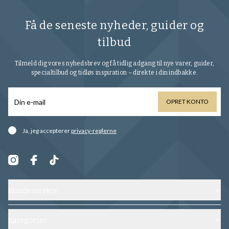
Få de seneste nyheder, guider og
tilbud
Tilmeld dig vores nyhedsbrev og få tidlig adgang til nye varer, guider,
specialtilbud og tidløs inspiration – direkte i din indbakke.
OPRET KONTO
Ja, jeg accepterer
privacy-reglerne
Kundeservice
Kontakt os
Forsendelse, ombytning og returnering
Kategorier