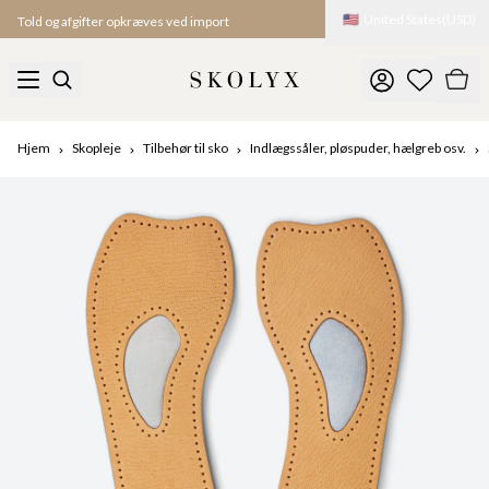
🇺🇸
United States
(
USD
)
Told og afgifter opkræves ved import
Hjem
Skopleje
Tilbehør til sko
Indlægssåler, pløspuder, hælgreb osv.