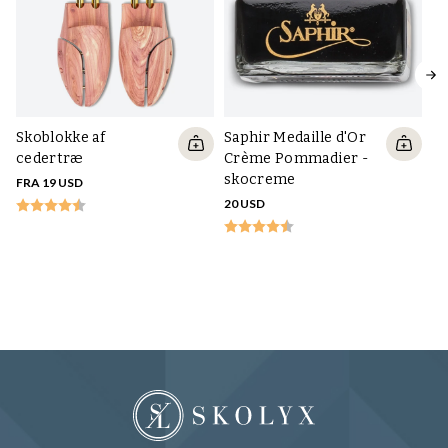
Skoblokke af
Saphir Medaille d'Or
cedertræ
Crème Pommadier -
skocreme
FRA 19 USD
20 USD
S
26