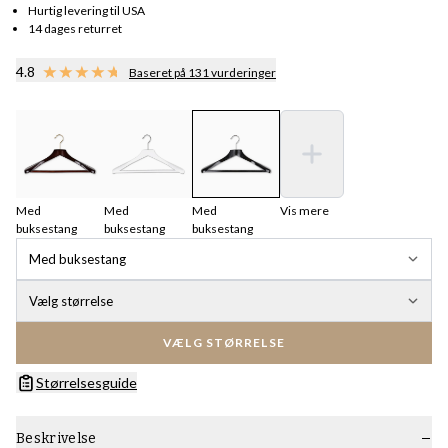
Hurtig levering til USA
14 dages returret
4.8
Baseret på 131 vurderinger
Med
Med
Med
Vis mere
buksestang
buksestang
buksestang
Med buksestang
Vælg størrelse
VÆLG STØRRELSE
Størrelsesguide
Beskrivelse