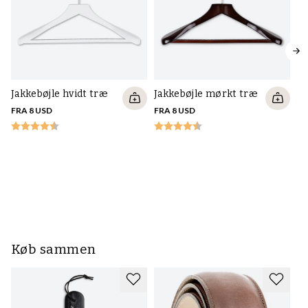
Jakkebøjle hvidt træ
Jakkebøjle mørkt træ
FRA 8 USD
FRA 8 USD
Ja
ud
in
FR
Køb sammen