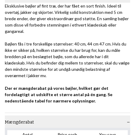
Eksklusive bøjler af fint træ, der har fået en sort finish. Ideel til
overtøj, jakker og skjorter. Virkelig solid konstruktion med 5 cm
brede ender, der giver ekstraordinær god støtte. En samling bøjler
som disse vil forbedre stemningen i ethvert klædeskab eller
gangareal.
Bøjlen fås i tre forskellige størrelser: 40 cm, 44 cm 47 cm. Hvis du
ikke er sikker på, hvilken størrelse du har brug for, kan du måle
bredden på en beslægtet bøjle, som du allerede har i dit
klædeskab. Hvis du befinder dig mellem to størrelser, skal du vælge
den mindste størrelse for at undgå unødig belastning af
overærmet i jakker mv.
Der er mængderabat på vores bøjler, hvilket gør det
fordelagtigt at udskifte et større antal på én gang. Se
nedenstående tabel for nærmere oplysninger.
Mængderabat
Antal
Price each
You save