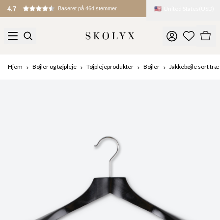
🇺🇸
United States
(
USD
)
4.7
Baseret på 464 stemmer
Hjem
Bøjler og tøjpleje
Tøjplejeprodukter
Bøjler
Jakkebøjle sort træ