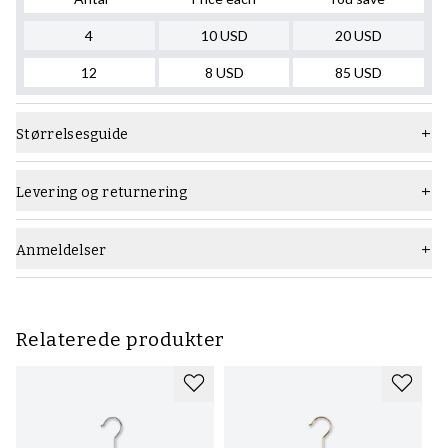
4
10
USD
20
USD
12
8
USD
85
USD
Størrelsesguide
Levering og returnering
Anmeldelser
Relaterede produkter