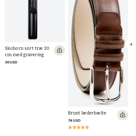
Skohorn sort træ 20
cm med gravering
30 USD
Sk
c
40
Brunt læderbælte
74 USD