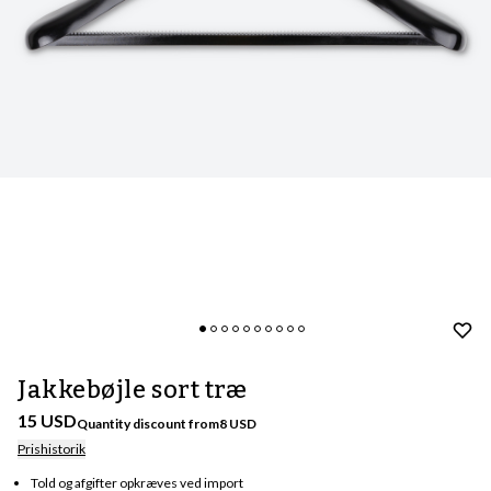
Jakkebøjle sort træ
15 USD
Quantity discount from
8
USD
Prishistorik
Told og afgifter opkræves ved import