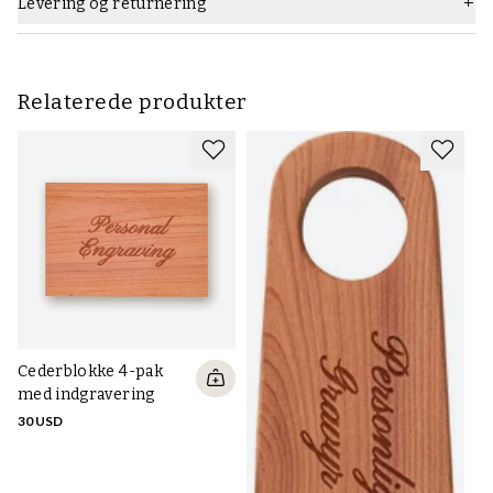
Levering og returnering
Relaterede produkter
Cederblokke 4-pak
S
med indgravering
2
in
30 USD
30