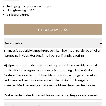
Told og afgifter opkræves ved import
Hurtig levering til USA
14 dages returret
TILFØJ GRAVERING
Beskrivelse
En massiv cederblok med krog, som kan hænges i garderoben eller
lægges på hylder. Her også med personlig indgravering.
Hjælper med at holde en frisk duft i garderoben samtidig med at
holde skadedyr og insekter væk, såsom møl og biller. Hvis du
fordeler flere cederprodukter blandt dit tøj, er du garanteret at
reducere risikoen for irriterende huller i tøjet forårsaget af
insekter. Med personlig indgravering bliver de en perfekt gave.
Pakken indeholder to cederblokke med krog, begge indgraveret.