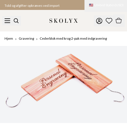
🇺🇸
United States
(
USD
)
Told og afgifter opkræves ved import
Hjem
Gravering
Cederblok med krog 2-pak med indgravering