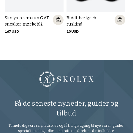
Skolyx premium GAT
Blødt hælgreb i
Sk
sneaker mørkeblå
ruskind
c
167 USD
10 USD
FR
Få de seneste nyheder, guider og
tilbud
Tilmeld dig vores nyhedsbrev og få tidlig adgang til nye varer, guider,
specialtilbud og tidløs inspiration – direkte i din indbakke.