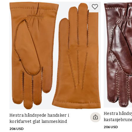
Hestra hånds
Hestra håndsyede handsker i
kastanjebrun
korkfarvet glat lammeskind
206 USD
206 USD