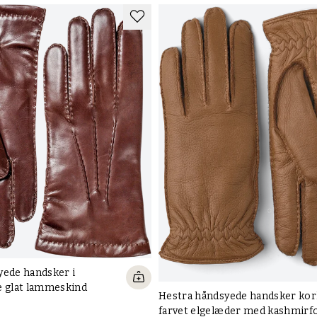
yede handsker i
e glat lammeskind
Hestra håndsyede handsker kor
farvet elgelæder med kashmirf