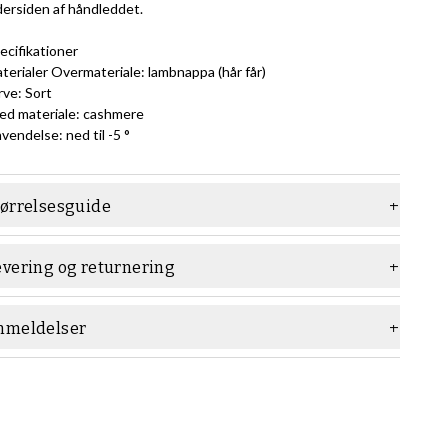
dersiden af ​​håndleddet.
ecifikationer
terialer Overmateriale: lambnappa (hår får)
rve: Sort
ed materiale: cashmere
vendelse: ned til -5 °
tørrelsesguide
evering og returnering
nmeldelser