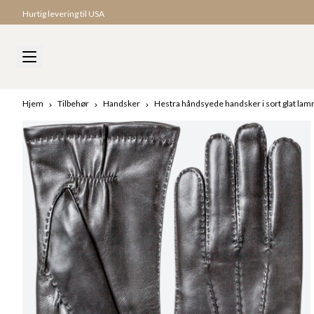
Hurtig levering til USA
Hjem
Tilbehør
Handsker
Hestra håndsyede handsker i sort glat la