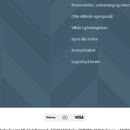
Forsendelse, ombytning og retur
Ofte stillede spørgsmål
Vilkår og betingelser
Spor din ordre
Fortryd købet
Log ind på konto
de i Europa AB, Metallvägen 5, 43533 Mölnlycke, SWEDEN, ktj@skolyx.se , +46(0)