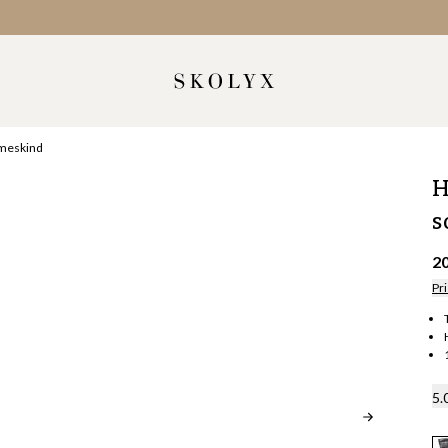
mmeskind
H
s
2
Pri
5.