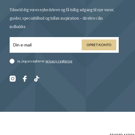
Tilmeld dig vores nyhedsbrev og få tidlig adgang til nye varer,
guider, specialtilbud og tidløs inspiration – direkte i din
indbakke.
OPRET KONTO
Ja, jeg accepterer
privacy-reglerne
556949-6630 Mo