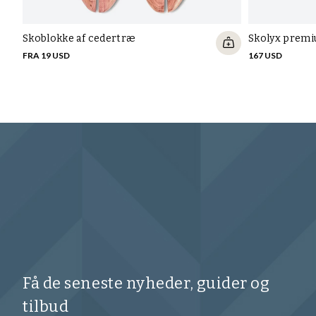
Skoblokke af cedertræ
Skolyx premi
FRA 19 USD
167 USD
Få de seneste nyheder, guider og
tilbud