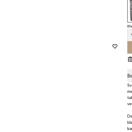
Bl
B
Sv
me
ta
ve
De
bl
ka