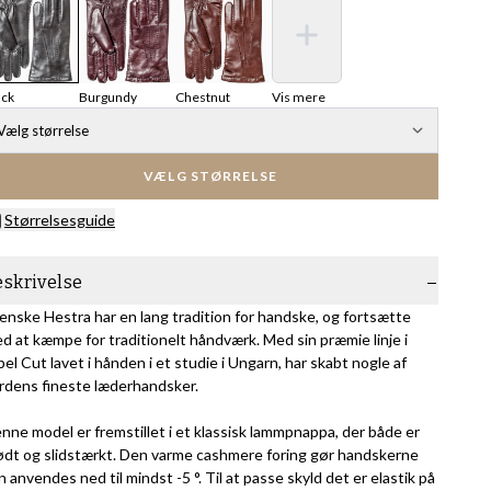
ack
Burgundy
Chestnut
Vis mere
Vælg størrelse
VÆLG STØRRELSE
Størrelsesguide
eskrivelse
enske Hestra har en lang tradition for handske, og fortsætte
d at kæmpe for traditionelt håndværk. Med sin præmie linje i
bel Cut lavet i hånden i et studie i Ungarn, har skabt nogle af
rdens fineste læderhandsker.
nne model er fremstillet i et klassisk lammpnappa, der både er
ødt og slidstærkt. Den varme cashmere foring gør handskerne
n anvendes ned til mindst -5 °. Til at passe skyld det er elastik på