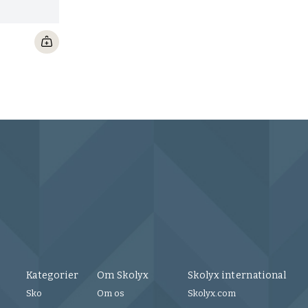
Tarr
12 U
Kategorier
Om Skolyx
Skolyx international
Sko
Om os
Skolyx.com