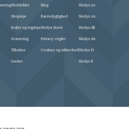
nering
Skoblokke
Blog
Skolyx.se
Skopleje
Bæredygtighed
Skolyx.no
Bojler og tojpleje
Skolyx Store
Skolyx.dk
Gravering
Privacy-regler
Skolyx.de
Tilbehor
Cookies og sikkerhed
Skolyx.fr
Guider
Skolyx.fi
31-205450, 2025