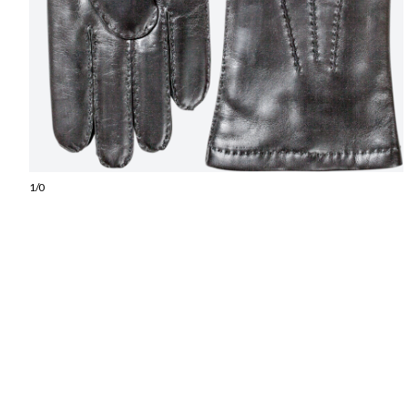
1
/
0