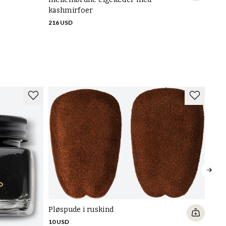
216 
kashmirfoer
216 USD
Pløspude i ruskind
10 USD