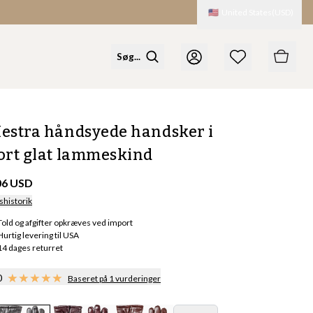
🇺🇸
United States
(
USD
)
estra håndsyede handsker i
ort glat lammeskind
06 USD
shistorik
Told og afgifter opkræves ved import
Hurtig levering til USA
14 dages returret
0
Baseret på 1 vurderinger