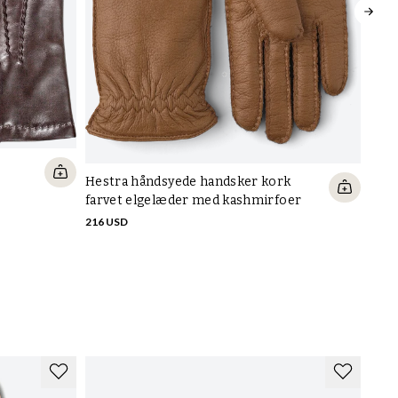
Hestra håndsyede handsker kork
Hest
farvet elgelæder med kashmirfoer
mel
216 USD
kas
216 