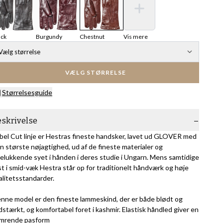
ack
Burgundy
Chestnut
Vis mere
Vælg størrelse
VÆLG STØRRELSE
Størrelsesguide
eskrivelse
bel Cut linje er Hestras fineste handsker, lavet ud GLOVER med
n største nøjagtighed, ud af de fineste materialer og
elukkende syet i hånden i deres studie i Ungarn. Mens samtidige
st i smid-væk Hestra står op for traditionelt håndværk og høje
alitetsstandarder.
nne model er den fineste lammeskind, der er både blødt og
idstærkt, og komfortabel foret i kashmir. Elastisk håndled giver en
imrende pasform