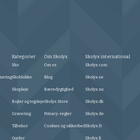
Kategorier
Om Skolyx
Skolyx international
Sko
Om os
Skolyx.com
nering
Skoblokke
Blog
Skolyx.se
Skopleje
Bæredygtighed
Skolyx.no
Bojler og tojpleje
Skolyx Store
Skolyx.dk
Gravering
Privacy-regler
Skolyx.de
Tilbehor
Cookies og sikkerhed
Skolyx.fr
Guider
Skolyx.fi