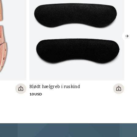
Tarr
Blødt hælgreb i ruskind
12 U
10 USD