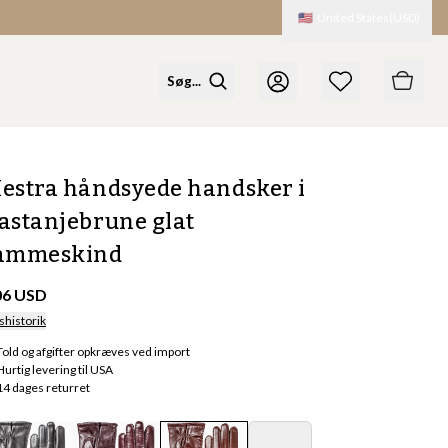
🇺🇸
United States
(
USD
)
estra håndsyede handsker i
astanjebrune glat
ammeskind
06 USD
shistorik
Told og afgifter opkræves ved import
Hurtig levering til USA
14 dages returret