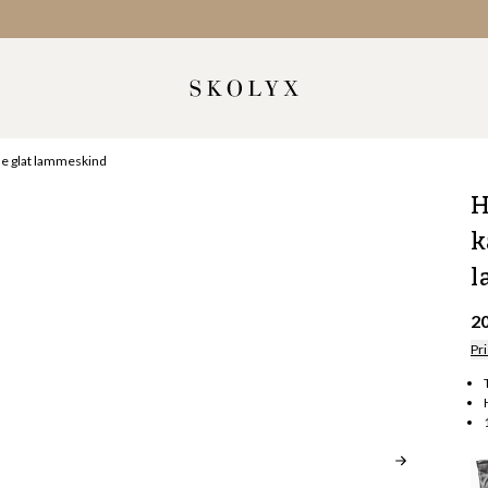
ne glat lammeskind
H
k
l
2
Pri