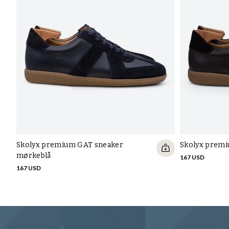
Skolyx premium GAT sneaker
Skolyx premi
mørkeblå
167 USD
167 USD