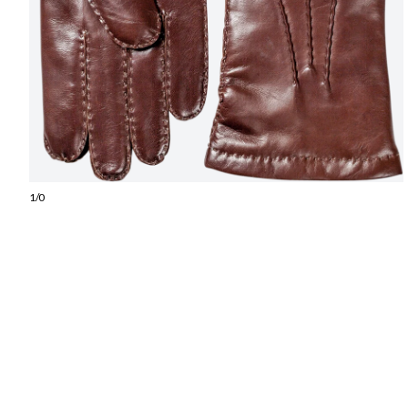
1
/
0