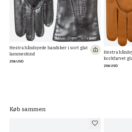
Hestra håndsyede handsker i sort glat
Hestra hånds
lammeskind
korkfarvet g
206 USD
206 USD
Køb sammen