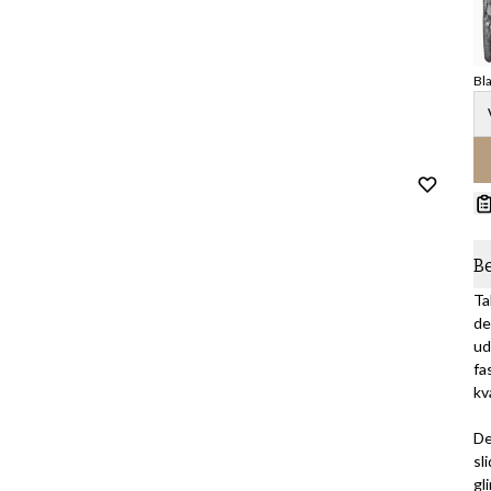
Bl
B
Ta
de
ud
fa
kv
De
sl
gl