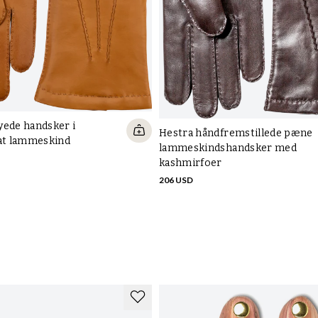
yede handsker i
Hestra håndfremstillede pæne
lat lammeskind
lammeskindshandsker med
kashmirfoer
206 USD