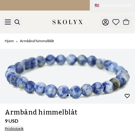
🇺🇸
United States
(
USD
)
Hjem
Armbånd himmelblåt
Armbånd himmelblåt
9 USD
Prishistorik