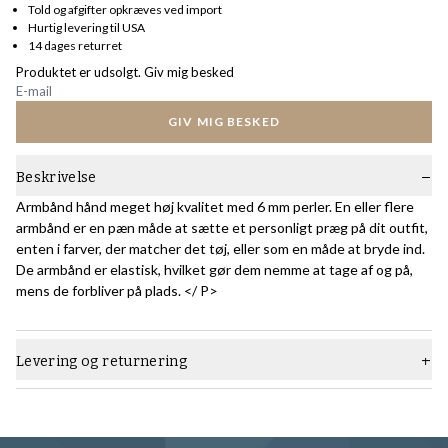
Told og afgifter opkræves ved import
Hurtig levering til USA
14 dages returret
Produktet er udsolgt. Giv mig besked
GIV MIG BESKED
Beskrivelse
Armbånd hånd meget høj kvalitet med 6 mm perler. En eller flere
armbånd er en pæn måde at sætte et personligt præg på dit outfit,
enten i farver, der matcher det tøj, eller som en måde at bryde ind.
De armbånd er elastisk, hvilket gør dem nemme at tage af og på,
mens de forbliver på plads. </ P>
Levering og returnering