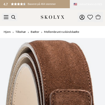
🇺🇸
United States
(
USD
)
4.7
Baseret på 464 stemmer
Hjem
Tilbehør
Bælter
Mellembrunt ruskindsbælte