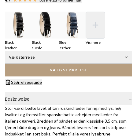
Baseret på 43 vurderinger
Black
Black
Blue
Vis mere
leather
suede
leather
Vælg størrelse
VÆLG STØRRELSE
Størrelsesguide
Beskrivelse
Stor værdi bælte lavet af tan ruskind læder foring med lys, høj
kvalitet og fremstillet spanske bælte arbejder med læder fra
italiensk garveri. Bredden af ​​båndet er den klassiske 3,5 cm, som
tjener både dragten og jeans. Båndet leveres i en sort stofpose
indpakket i en sort boks. Perfekt til alle vores lysebrune