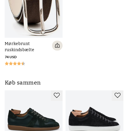
79
Mørkebrunt
ruskindsbælte
74 USD
Køb sammen