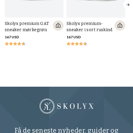
Skolyx premium GAT
Skolyx premium-
sneaker mørkegrøn
sneaker i sort ruskind
167 USD
167 USD
Sk
Ox
ru
27
Få de seneste nyheder, guider og