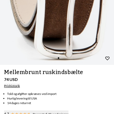
Mellembrunt ruskindsbælte
74 USD
Prishistorik
Told og afgifter opkræves ved import
Hurtig levering til USA
14 dages returret
4.7