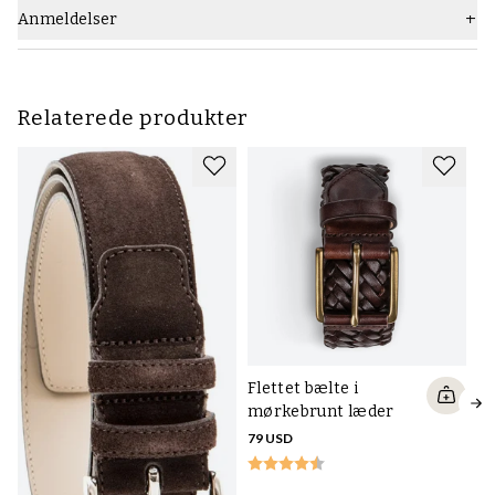
Anmeldelser
Relaterede produkter
Flettet bælte i
mørkebrunt læder
79 USD
Fl
l