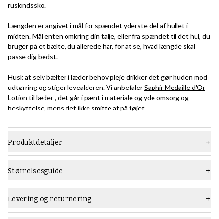
ruskindssko.
Længden er angivet i mål for spændet yderste del af hullet i
midten. Mål enten omkring din talje, eller fra spændet til det hul, du
bruger på et bælte, du allerede har, for at se, hvad længde skal
passe dig bedst.
Husk at selv bælter i læder behov pleje drikker det gør huden mod
udtørring og stiger levealderen. Vi anbefaler
Saphir Medaille d'Or
Lotion til læder
, det går i pænt i materiale og yde omsorg og
beskyttelse, mens det ikke smitte af på tøjet.
Produktdetaljer
Materiale
Ruskind
Størrelsesguide
Farve
Mellem brun
Mærke
Skolyx
Levering og returnering