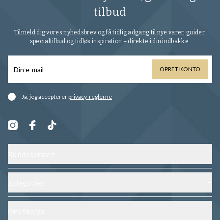
tilbud
Tilmeld dig vores nyhedsbrev og få tidlig adgang til nye varer, guider,
specialtilbud og tidløs inspiration – direkte i din indbakke.
OPRET KONTO
Ja, jeg accepterer
privacy-reglerne
Kundeservice
Kontakt os
Forsendelse, ombytning og returnering
Kategorier
Ofte stillede spørgsmål
Sko
Vilkår og betingelser
Skoblokke
Om Skolyx