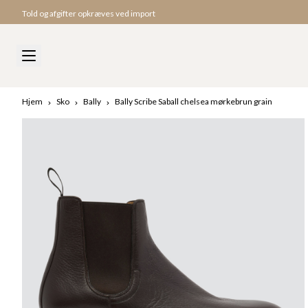
Told og afgifter opkræves ved import
Hurtig levering til USA
Hjem
Sko
Bally
Bally Scribe Saball chelsea mørkebrun grain