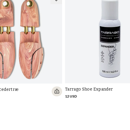
ga
in
re
Ty
li
go
Gu
så
st
Tarrago Shoe Expander
 cedertræ
12 USD