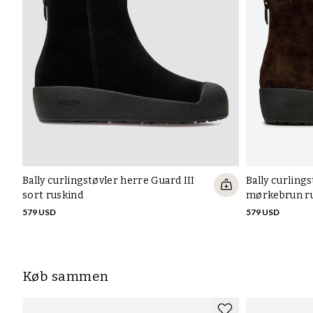
Bally curlingstøvler herre Guard III
Bally curlings
sort ruskind
mørkebrun r
579 USD
579 USD
Køb sammen