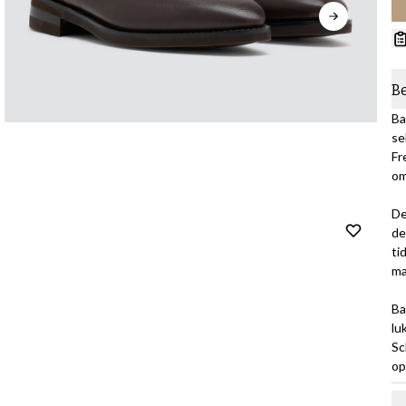
B
Ba
se
Fr
om
De
de
ti
ma
Ba
lu
Sc
op