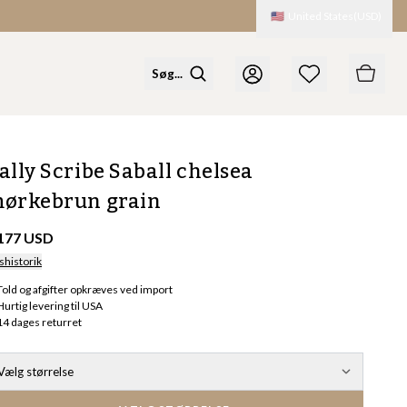
🇺🇸
United States
(
USD
)
ally Scribe Saball chelsea
ørkebrun grain
 177 USD
shistorik
Told og afgifter opkræves ved import
Hurtig levering til USA
14 dages returret
Vælg størrelse