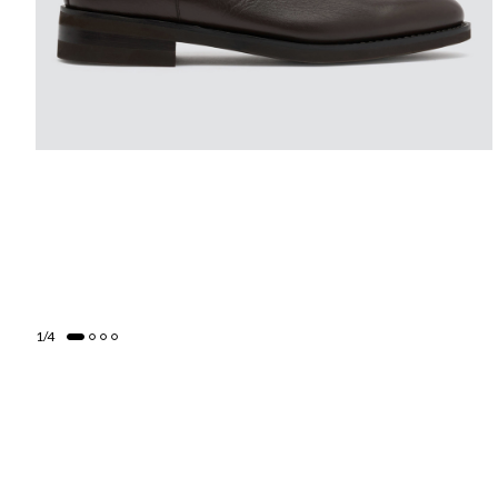
1
/
4