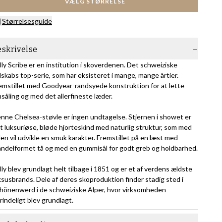
VÆLG STØRRELSE
Størrelsesguide
eskrivelse
lly Scribe er en institution i skoverdenen. Det schweiziske
lskabs top-serie, som har eksisteret i mange, mange årtier.
emstillet med Goodyear-randsyede konstruktion for at lette
såling og med det allerfineste læder.
nne Chelsea-støvle er ingen undtagelse. Stjernen i showet er
t luksuriøse, bløde hjorteskind med naturlig struktur, som med
den vil udvikle en smuk karakter. Fremstillet på en læst med
ndelformet tå og med en gummisål for godt greb og holdbarhed.
lly blev grundlagt helt tilbage i 1851 og er et af verdens ældste
ksusbrands. Dele af deres skoproduktion finder stadig sted i
hönenwerd i de schweiziske Alper, hvor virksomheden
rindeligt blev grundlagt.