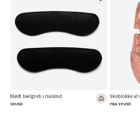
Blødt hælgreb i ruskind
Skoblokke af
10 USD
FRA 19 USD