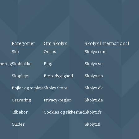
Kategorier
Om Skolyx
Skolyx international
Sko
Om os
Skolyx.com
nering
Skoblokke
Blog
Skolyx.se
Skopleje
Bæredygtighed
Skolyx.no
Bojler og tojpleje
Skolyx Store
Skolyx.dk
Gravering
Privacy-regler
Skolyx.de
Tilbehor
Cookies og sikkerhed
Skolyx.fr
Guider
Skolyx.fi