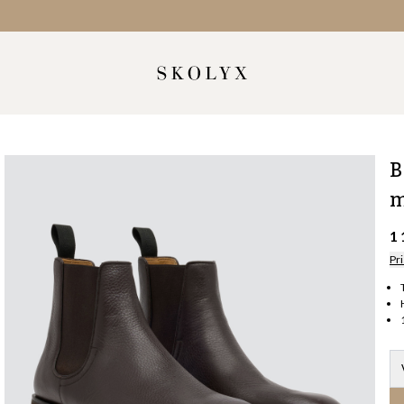
B
m
1
Pri