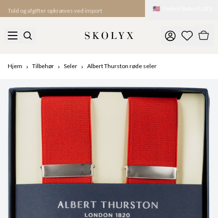
🇺🇸
United States
(
USD
)
Told og afgifter opkræves ved import
Hjem
Tilbehør
Seler
Albert Thurston røde seler