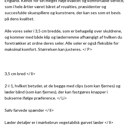
England. Kendt for sin meget høje kvalitet og komfortable service,
som i hele årtier været båret af royalties, præsidenter og
succesfulde skuespillere og kunstnere, der kan ses som et bevis
på dens kvalitet.
Alle vores seler i 3,5 cm bredde, som er behagelig over skuldrene,
og kommer med både klip og læderremme afhængigt af hvilken du
foretrækker at ordne deres seler. Alle seler er også fleksible for
maksimal komfort. Størrelsen kan justeres. </ P>
3,5 cm bred </ li>
2-i-1, hvilket betyder, at de begge med clips (som kan fjernes) og
læder bånd (som kan fjernes), der kan fastgøres knapper i
bukserne ifølge præference. </ Li>
Sølv farvede spænder </ li>
Læder detaljer er i mørkebrun vegetabilsk garvet læder </ li>