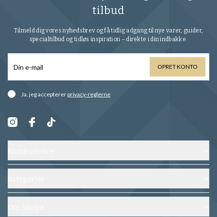
tilbud
Tilmeld dig vores nyhedsbrev og få tidlig adgang til nye varer, guider,
specialtilbud og tidløs inspiration – direkte i din indbakke.
OPRET KONTO
Ja, jeg accepterer
privacy-reglerne
Kundeservice
Kontakt os
Forsendelse, ombytning og returnering
Kategorier
Ofte stillede spørgsmål
Sko
Vilkår og betingelser
Skoblokke
Om Skolyx