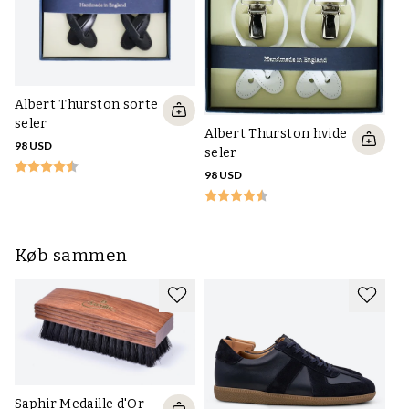
Al
Albert Thurston sorte
se
seler
ka
Albert Thurston hvide
98 USD
seler
98
98 USD
Køb sammen
Saphir Medaille d'Or