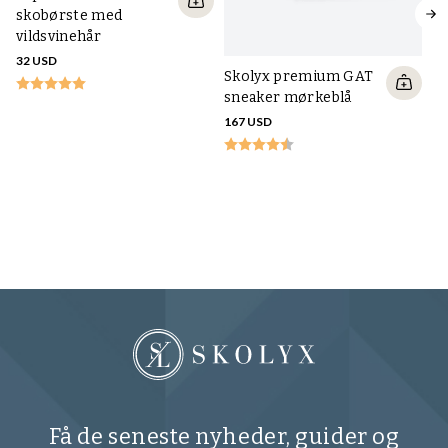
skobørste med
vildsvinehår
32 USD
Skolyx premium GAT
sneaker mørkeblå
167 USD
S
sn
16
Få de seneste nyheder, guider og