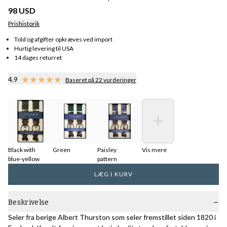
98 USD
Prishistorik
Told og afgifter opkræves ved import
Hurtig levering til USA
14 dages returret
4.9
Baseret på 22 vurderinger
Black with
Green
Paisley
Vis mere
blue-yellow
pattern
LÆG I KURV
Beskrivelse
Seler fra berige Albert Thurston som seler fremstillet siden 1820 i