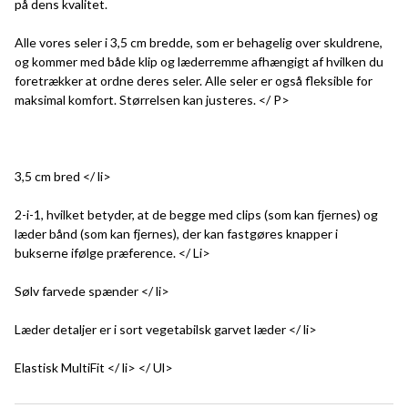
på dens kvalitet.
Alle vores seler i 3,5 cm bredde, som er behagelig over skuldrene,
og kommer med både klip og læderremme afhængigt af hvilken du
foretrækker at ordne deres seler. Alle seler er også fleksible for
maksimal komfort. Størrelsen kan justeres. </ P>
3,5 cm bred </ li>
2-i-1, hvilket betyder, at de begge med clips (som kan fjernes) og
læder bånd (som kan fjernes), der kan fastgøres knapper i
bukserne ifølge præference. </ Li>
Sølv farvede spænder </ li>
Læder detaljer er i sort vegetabilsk garvet læder </ li>
Elastisk MultiFit </ li> </ Ul>