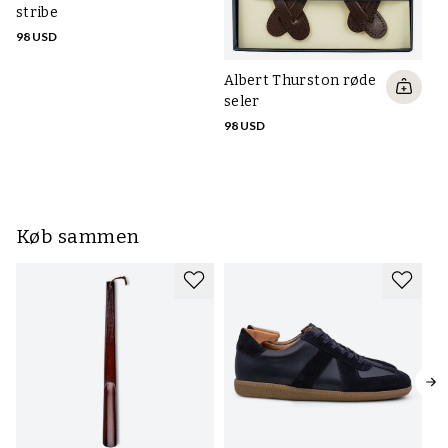
stribe
98 USD
Albert Thurston røde
Al
seler
se
ka
98 USD
98
Køb sammen