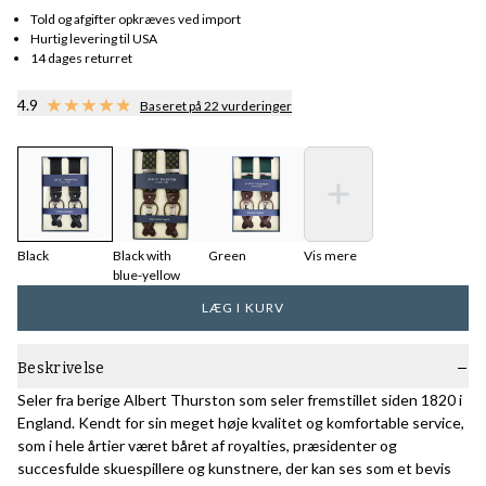
Told og afgifter opkræves ved import
Hurtig levering til USA
14 dages returret
4.9
Baseret på 22 vurderinger
Black
Black with
Green
Vis mere
blue-yellow
LÆG I KURV
Beskrivelse
Seler fra berige Albert Thurston som seler fremstillet siden 1820 i
England. Kendt for sin meget høje kvalitet og komfortable service,
som i hele årtier været båret af royalties, præsidenter og
succesfulde skuespillere og kunstnere, der kan ses som et bevis