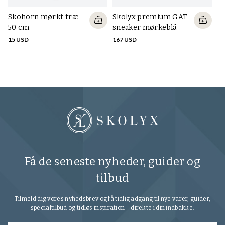
Skohorn mørkt træ
Skolyx premium GAT
S
50 cm
sneaker mørkeblå
sn
15 USD
167 USD
16
Få de seneste nyheder, guider og
tilbud
Tilmeld dig vores nyhedsbrev og få tidlig adgang til nye varer, guider,
specialtilbud og tidløs inspiration – direkte i din indbakke.