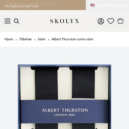
🇺🇸
United States
(
USD
)
Hurtig levering til USA
Hjem
Tilbehør
Seler
Albert Thurston sorte seler