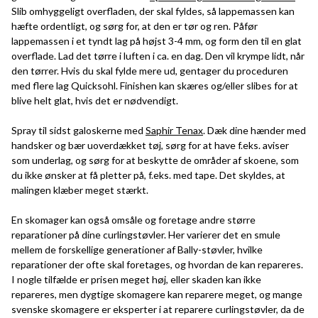
Slib omhyggeligt overfladen, der skal fyldes, så lappemassen kan
hæfte ordentligt, og sørg for, at den er tør og ren. Påfør
lappemassen i et tyndt lag på højst 3-4 mm, og form den til en glat
overflade. Lad det tørre i luften i ca. en dag. Den vil krympe lidt, når
den tørrer. Hvis du skal fylde mere ud, gentager du proceduren
med flere lag Quicksohl. Finishen kan skæres og/eller slibes for at
blive helt glat, hvis det er nødvendigt.
Spray til sidst galoskerne med
Saphir Tenax
. Dæk dine hænder med
handsker og bær uoverdækket tøj, sørg for at have f.eks. aviser
som underlag, og sørg for at beskytte de områder af skoene, som
du ikke ønsker at få pletter på, f.eks. med tape. Det skyldes, at
malingen klæber meget stærkt.
En skomager kan også omsåle og foretage andre større
reparationer på dine curlingstøvler. Her varierer det en smule
mellem de forskellige generationer af Bally-støvler, hvilke
reparationer der ofte skal foretages, og hvordan de kan repareres.
I nogle tilfælde er prisen meget høj, eller skaden kan ikke
repareres, men dygtige skomagere kan reparere meget, og mange
svenske skomagere er eksperter i at reparere curlingstøvler, da de