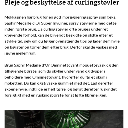
Pleje og beskyttelse af curlingstøvler
Mokkasinen har brug for en god imprægneringsspray som f.eks.
Saphir Medaille d'Or Super Invulner
, spray støvlerne med dette
inden første brug. Da curlingstøvler ofte bruges under ret
krævende forhold, kan de blive lidt beskidte og slidte efter et
stykke tid, selv om du følger ovenstående tips og lader dem hvile
og børster og tørrer dem efter brug. Derfor skal de vaskes med
jævne mellemrum.
Brug
Saphir Medaille d'Or Omninettoyant moquettevask
og den
tilhørende børste, som du skyller under vand og dypper i
beholdere med Omninettoyant, hvorefter du får et skum i
moketten. Du kan også vaske gummiet med det. Lad derefter
skoene hvile, indtil de er helt tørre, og børst derefter ruskindet
forsigtigt med en
ruskindsbørste
for at løfte fibrene igen.