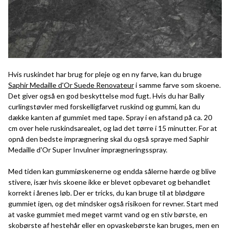
Hvis ruskindet har brug for pleje og en ny farve, kan du bruge
Saphir Medaille d'Or Suede Renovateur
i samme farve som skoene.
Det giver også en god beskyttelse mod fugt. Hvis du har Bally
curlingstøvler med forskelligfarvet ruskind og gummi, kan du
dække kanten af gummiet med tape. Spray i en afstand på ca. 20
cm over hele ruskindsarealet, og lad det tørre i 15 minutter. For at
opnå den bedste imprægnering skal du også spraye med Saphir
Medaille d'Or Super Invulner imprægneringsspray.
Med tiden kan gummiøskenerne og endda sålerne hærde og blive
stivere, især hvis skoene ikke er blevet opbevaret og behandlet
korrekt i årenes løb. Der er tricks, du kan bruge til at blødgøre
gummiet igen, og det mindsker også risikoen for revner. Start med
at vaske gummiet med meget varmt vand og en stiv børste, en
skobørste af hestehår eller en opvaskebørste kan bruges, men en