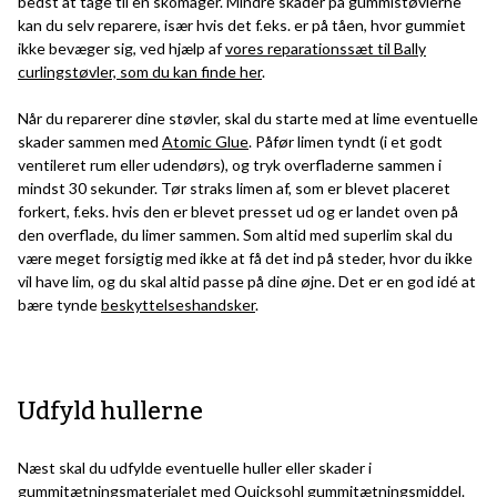
bedst at tage til en skomager. Mindre skader på gummistøvlerne
kan du selv reparere, især hvis det f.eks. er på tåen, hvor gummiet
ikke bevæger sig, ved hjælp af
vores reparationssæt til Bally
curlingstøvler, som du kan finde her
.
Når du reparerer dine støvler, skal du starte med at lime eventuelle
skader sammen med
Atomic Glue
. Påfør limen tyndt (i et godt
ventileret rum eller udendørs), og tryk overfladerne sammen i
mindst 30 sekunder. Tør straks limen af, som er blevet placeret
forkert, f.eks. hvis den er blevet presset ud og er landet oven på
den overflade, du limer sammen. Som altid med superlim skal du
være meget forsigtig med ikke at få det ind på steder, hvor du ikke
vil have lim, og du skal altid passe på dine øjne. Det er en god idé at
bære tynde
beskyttelseshandsker
.
Udfyld hullerne
Næst skal du udfylde eventuelle huller eller skader i
gummitætningsmaterialet med
Quicksohl gummitætningsmiddel
.