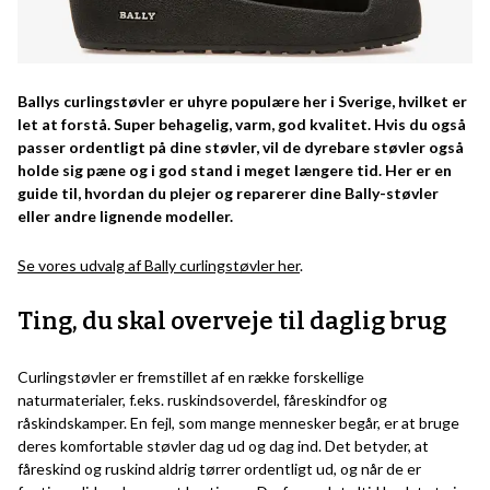
Ballys curlingstøvler er uhyre populære her i Sverige, hvilket er
let at forstå. Super behagelig, varm, god kvalitet. Hvis du også
passer ordentligt på dine støvler, vil de dyrebare støvler også
holde sig pæne og i god stand i meget længere tid. Her er en
guide til, hvordan du plejer og reparerer dine Bally-støvler
eller andre lignende modeller.
Se vores udvalg af Bally curlingstøvler her
.
Ting, du skal overveje til daglig brug
Curlingstøvler er fremstillet af en række forskellige
naturmaterialer, f.eks. ruskindsoverdel, fåreskindfor og
råskindskamper. En fejl, som mange mennesker begår, er at bruge
deres komfortable støvler dag ud og dag ind. Det betyder, at
fåreskind og ruskind aldrig tørrer ordentligt ud, og når de er