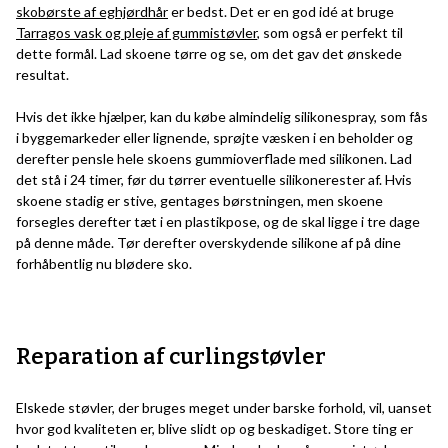
skobørste af eghjørdhår
er bedst. Det er en god idé at bruge
Tarragos vask og pleje af gummistøvler
, som også er perfekt til
dette formål. Lad skoene tørre og se, om det gav det ønskede
resultat.
Hvis det ikke hjælper, kan du købe almindelig silikonespray, som fås
i byggemarkeder eller lignende, sprøjte væsken i en beholder og
derefter pensle hele skoens gummioverflade med silikonen. Lad
det stå i 24 timer, før du tørrer eventuelle silikonerester af. Hvis
skoene stadig er stive, gentages børstningen, men skoene
forsegles derefter tæt i en plastikpose, og de skal ligge i tre dage
på denne måde. Tør derefter overskydende silikone af på dine
forhåbentlig nu blødere sko.
Reparation af curlingstøvler
Elskede støvler, der bruges meget under barske forhold, vil, uanset
hvor god kvaliteten er, blive slidt op og beskadiget. Store ting er