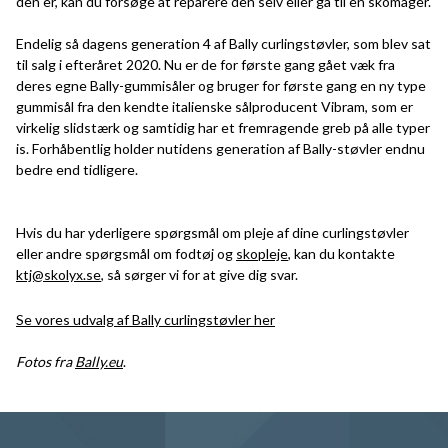
den er, kan du forsøge at reparere den selv eller gå til en skomager.
Endelig så dagens generation 4 af Bally curlingstøvler, som blev sat
til salg i efteråret 2020. Nu er de for første gang gået væk fra
deres egne Bally-gummisåler og bruger for første gang en ny type
gummisål fra den kendte italienske sålproducent Vibram, som er
virkelig slidstærk og samtidig har et fremragende greb på alle typer
is. Forhåbentlig holder nutidens generation af Bally-støvler endnu
bedre end tidligere.
Hvis du har yderligere spørgsmål om pleje af dine curlingstøvler
eller andre spørgsmål om fodtøj og
skopleje
, kan du kontakte
ktj@skolyx.se
, så sørger vi for at give dig svar.
Se vores udvalg af Bally curlingstøvler her
Fotos fra
Bally.eu
.