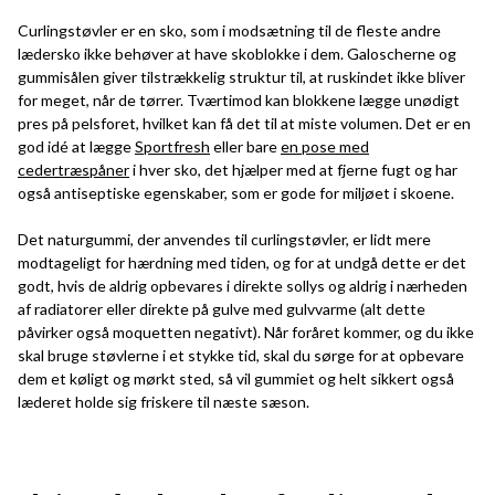
Curlingstøvler er en sko, som i modsætning til de fleste andre
lædersko ikke behøver at have skoblokke i dem. Galoscherne og
gummisålen giver tilstrækkelig struktur til, at ruskindet ikke bliver
for meget, når de tørrer. Tværtimod kan blokkene lægge unødigt
pres på pelsforet, hvilket kan få det til at miste volumen. Det er en
god idé at lægge
Sportfresh
eller bare
en pose med
cedertræspåner
i hver sko, det hjælper med at fjerne fugt og har
også antiseptiske egenskaber, som er gode for miljøet i skoene.
Det naturgummi, der anvendes til curlingstøvler, er lidt mere
modtageligt for hærdning med tiden, og for at undgå dette er det
godt, hvis de aldrig opbevares i direkte sollys og aldrig i nærheden
af radiatorer eller direkte på gulve med gulvvarme (alt dette
påvirker også moquetten negativt). Når foråret kommer, og du ikke
skal bruge støvlerne i et stykke tid, skal du sørge for at opbevare
dem et køligt og mørkt sted, så vil gummiet og helt sikkert også
læderet holde sig friskere til næste sæson.