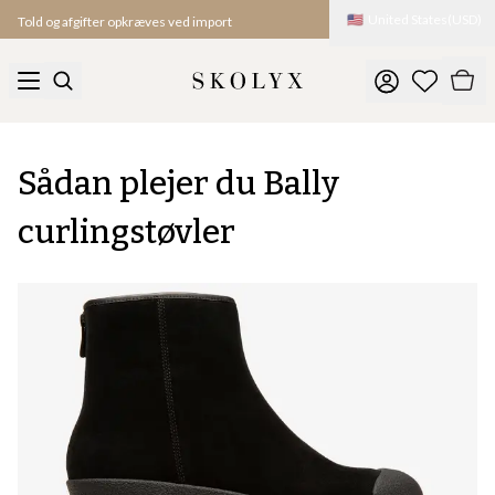
🇺🇸
United States
(
USD
)
Told og afgifter opkræves ved import
Sådan plejer du Bally
curlingstøvler