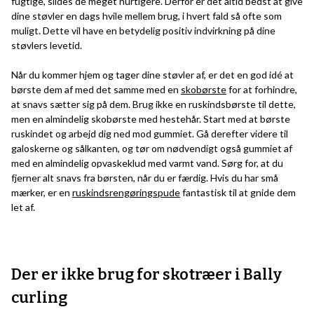
fugtige, slides de meget hurtigere. Derfor er det altid bedst at give
dine støvler en dags hvile mellem brug, i hvert fald så ofte som
muligt. Dette vil have en betydelig positiv indvirkning på dine
støvlers levetid.
Når du kommer hjem og tager dine støvler af, er det en god idé at
børste dem af med det samme med en
skobørste
for at forhindre,
at snavs sætter sig på dem. Brug ikke en ruskindsbørste til dette,
men en almindelig skobørste med hestehår. Start med at børste
ruskindet og arbejd dig ned mod gummiet. Gå derefter videre til
galoskerne og sålkanten, og tør om nødvendigt også gummiet af
med en almindelig opvaskeklud med varmt vand. Sørg for, at du
fjerner alt snavs fra børsten, når du er færdig. Hvis du har små
mærker, er en
ruskindsrengøringspude
fantastisk til at gnide dem
let af.
Der er ikke brug for skotræer i Bally
curling