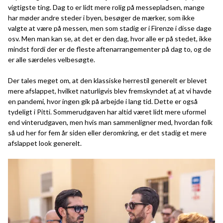
vigtigste ting. Dag to er lidt mere rolig på messepladsen, mange
har møder andre steder i byen, besøger de mærker, som ikke
valgte at være på messen, men som stadig er i Firenze i disse dage
osv. Men man kan se, at det er den dag, hvor alle er på stedet, ikke
mindst fordi der er de fleste aftenarrangementer på dag to, og de
er alle særdeles velbesøgte.
Der tales meget om, at den klassiske herrestil generelt er blevet
mere afslappet, hvilket naturligvis blev fremskyndet af, at vi havde
en pandemi, hvor ingen gik på arbejde i lang tid. Dette er også
tydeligt i Pitti. Sommerudgaven har altid været lidt mere uformel
end vinterudgaven, men hvis man sammenligner med, hvordan folk
så ud her for fem år siden eller deromkring, er det stadig et mere
afslappet look generelt.