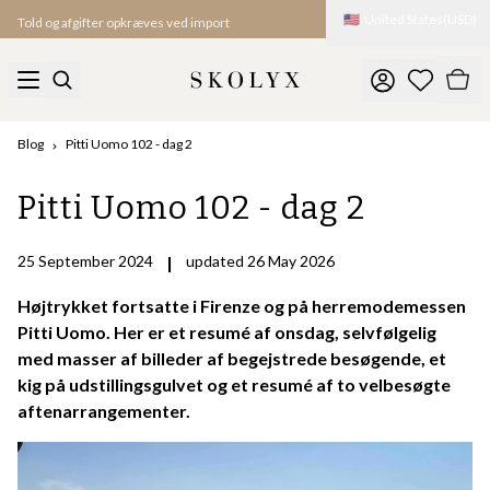
🇺🇸
United States
(
USD
)
Told og afgifter opkræves ved import
Blog
Pitti Uomo 102 - dag 2
Pitti Uomo 102 - dag 2
25 September 2024
|
updated 26 May 2026
Højtrykket fortsatte i Firenze og på herremodemessen
Pitti Uomo. Her er et resumé af onsdag, selvfølgelig
med masser af billeder af begejstrede besøgende, et
kig på udstillingsgulvet og et resumé af to velbesøgte
aftenarrangementer.